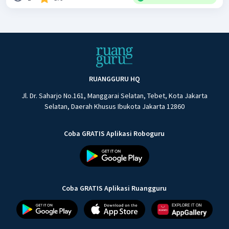
RUANGGURU HQ
Jl. Dr. Saharjo No.161, Manggarai Selatan, Tebet, Kota Jakarta
Selatan, Daerah Khusus Ibukota Jakarta 12860
Coba GRATIS Aplikasi Roboguru
Coba GRATIS Aplikasi Ruangguru