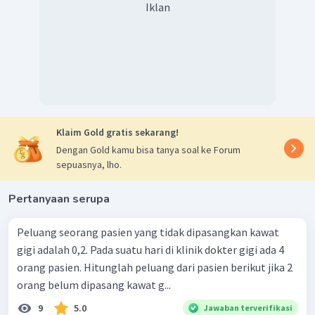
Iklan
Klaim Gold gratis sekarang!
Dengan Gold kamu bisa tanya soal ke Forum
sepuasnya, lho.
Pertanyaan serupa
Peluang seorang pasien yang tidak dipasangkan kawat
gigi adalah 0,2. Pada suatu hari di klinik dokter gigi ada 4
orang pasien. Hitunglah peluang dari pasien berikut jika 2
orang belum dipasang kawat g...
9
5.0
Jawaban terverifikasi