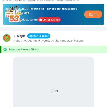
Ikuti Tryout SNBT & Menangkan E-Wallet
100rb
Klaim
Habis dalam
00
:
18
:
24
:
35
D. Rajib
Master Teacher
Mahasiswa/Alumni Universitas Muhammadiyah Malang
Jawaban terverifikasi
Iklan