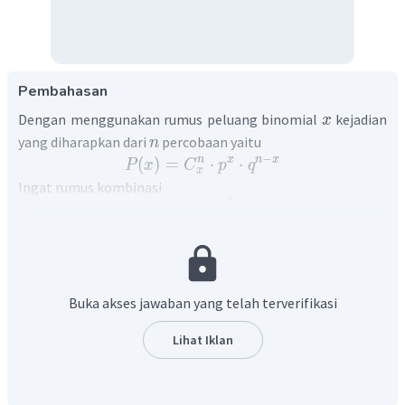
Pembahasan
Dengan menggunakan rumus peluang binomial
kejadian
x
yang diharapkan dari
percobaan yaitu
n
−
n
x
n
x
(
)
=
⋅
⋅
P
x
C
p
q
x
Ingat rumus kombinasi
!
n
n
=
C
x
(
−
)!
⋅
!
n
x
x
Diketahui
(
)
=
4
banyak teman dekatnya yang datang
x
Buka akses jawaban yang telah terverifikasi
(
)
=
6
banyak teman dekat yang diundang
n
(
)
=
0
,
9
peluang teman dekatnya datang
p
Lihat Iklan
peluang teman dekatnya tidak datang
(
)
=
1
−
0
,
9
=
0
,
1
q