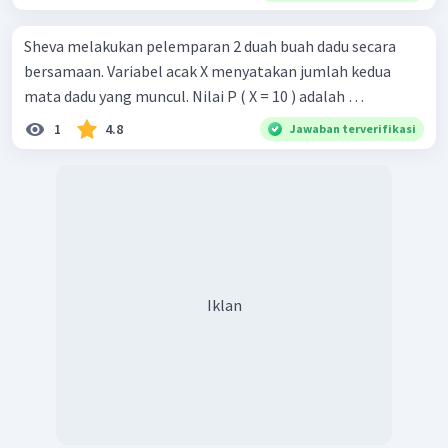
Sheva melakukan pelemparan 2 duah buah dadu secara
bersamaan. Variabel acak X menyatakan jumlah kedua
mata dadu yang muncul. Nilai P ( X = 10 ) adalah …
1
4.8
Jawaban terverifikasi
Iklan