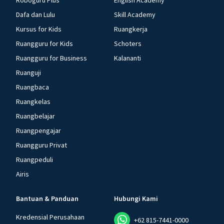
Roboguru Plus
English Academy
Dafa dan Lulu
Skill Academy
Kursus for Kids
Ruangkerja
Ruangguru for Kids
Schoters
Ruangguru for Business
Kalananti
Ruanguji
Ruangbaca
Ruangkelas
Ruangbelajar
Ruangpengajar
Ruangguru Privat
Ruangpeduli
Airis
Bantuan & Panduan
Hubungi Kami
Kredensial Perusahaan
+62 815-7441-0000