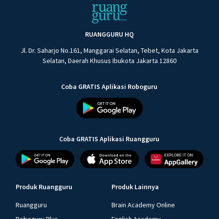
RUANGGURU HQ
Jl. Dr. Saharjo No.161, Manggarai Selatan, Tebet, Kota Jakarta
Selatan, Daerah Khusus Ibukota Jakarta 12860
Coba GRATIS Aplikasi Roboguru
Coba GRATIS Aplikasi Ruangguru
Produk Ruangguru
Produk Lainnya
Ruangguru
Brain Academy Online