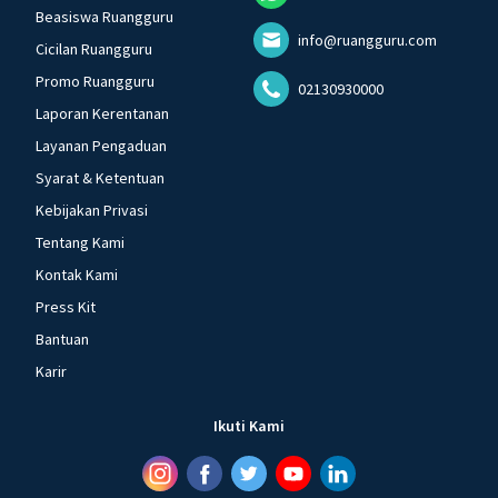
Beasiswa Ruangguru
info@ruangguru.com
Cicilan Ruangguru
Promo Ruangguru
02130930000
Laporan Kerentanan
Layanan Pengaduan
Syarat & Ketentuan
Kebijakan Privasi
Tentang Kami
Kontak Kami
Press Kit
Bantuan
Karir
Ikuti Kami