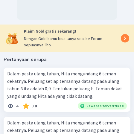
(
)
(
)
4
!
⋅
(
7
−
4
)!
2
2
7
×
6
×
5
×
4
!
1
1
=
⋅
⋅
4
!
⋅
3
!
16
8
210
1
=
⋅
6
128
105
=
384
=
0
,
273
Klaim Gold gratis sekarang!
5
7
−
5
1
1
(
=
5
)
=
(
7
,
5
)
⋅
⋅
(
)
(
)
P
x
C
Dengan Gold kamu bisa tanya soal ke Forum
2
2
5
2
7
!
1
1
=
⋅
⋅
sepuasnya, lho.
(
)
(
)
5
!
⋅
(
7
−
5
)!
2
2
7
×
6
×
5
!
1
1
=
⋅
⋅
5
!
⋅
2
!
32
4
42
1
Pertanyaan serupa
=
⋅
2
128
21
=
128
Dalam pesta ulang tahun, Nita mengundang 6 teman
=
0
,
164
6
7
−
6
dekatnya. Peluang setiap temannya datang pada ulang
1
1
(
=
6
)
=
(
7
,
6
)
⋅
⋅
(
)
(
)
P
x
C
2
2
6
1
tahun Nita adalah 0,9. Tentukan peluang b. Teman dekat
7
!
1
1
=
⋅
⋅
(
)
(
)
6
!
⋅
(
7
−
6
)!
2
2
yang diundang Nita ada yang tidak datang.
7
×
6
!
1
1
=
⋅
⋅
6
!
⋅
1
!
64
2
7
1
=
⋅
4
0.0
Jawaban terverifikasi
1
128
7
=
128
=
0
,
055
Dalam pesta ulang tahun, Nita mengundang 6 teman
7
7
−
7
1
1
(
=
7
)
=
(
7
,
7
)
⋅
⋅
(
)
(
)
P
x
C
dekatnya. Peluang setiap temannya datang pada ulang
2
2
7
0