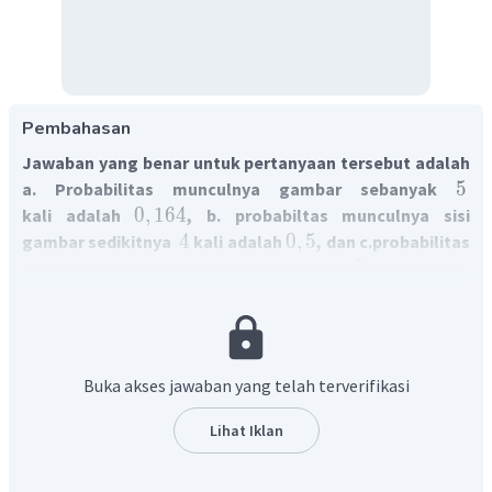
Pembahasan
Jawaban yang benar untuk pertanyaan tersebut adalah
5
a. Probabilitas munculnya gambar sebanyak
0
,
164
kali adalah
, b.
probabiltas munculnya sisi
4
0
,
5
gambar sedikitnya
kali adalah
, dan c.probabilitas
2
munculnya sisi gambar paling banyak
kali adalah
0
,
227
.
Ingat!
(
)
Rumus Distribusi Binomial
P
−
x
n
x
(
,
)
=
(
,
)
⋅
⋅
.
P
x
n
C
n
x
p
q
Buka akses jawaban yang telah terverifikasi
Dimana, :
Prorabilitas Sukses, dan
: Probabilitas Gagal.
q
Sehingga,
Lihat Iklan
7
=
7
Pada percobaan
koin dilantunkan, maka
, karena
n
1
=
koin seimbang maka peluang gambar
, dan peluang