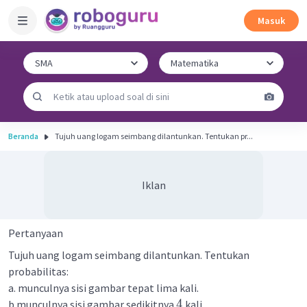
Masuk
Beranda
Tujuh uang logam seimbang dilantunkan. Tentukan pr...
Iklan
Pertanyaan
Tujuh uang logam seimbang dilantunkan. Tentukan
probabilitas:
a. munculnya sisi gambar tepat lima kali.
4
b.munculnya sisi gambar sedikitnya
kali.