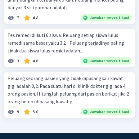
(
=
1
)
=
(
7
,
1
)
⋅
⋅
(
)
(
)
P
x
C
2
2
1
6
banyak 3 sisi gambar adalah...
7
!
1
1
=
⋅
⋅
(
)
(
)
1
!
⋅
(
7
−
1
)!
2
2
7
×
6
!
1
1
=
⋅
⋅
7
4.8
Jawaban terverifikasi
1
!
⋅
6
!
2
64
7
1
=
⋅
1
128
7
=
Tes remedi diikuti 6 siswa. Peluang setiap siswa lulus
128
=
0
,
055
remedi sama besar yaitu 3 2 ​ . Peluang terjadinya paling
2
7
−
2
1
1
(
=
2
)
=
(
7
,
2
)
⋅
⋅
(
)
(
)
P
x
C
tidak dua siswa lulus remidi adalah...
2
2
2
5
7
!
1
1
=
⋅
⋅
(
)
(
)
2
!
⋅
(
7
−
2
)!
2
2
3
4.6
Jawaban terverifikasi
7
×
6
×
5
!
1
1
=
⋅
⋅
2
!
⋅
5
!
4
32
42
1
=
⋅
2
128
Peluang seorang pasien yang tidak dipasangkan kawat
21
=
128
gigi adalah 0,2. Pada suatu hari di klinik dokter gigi ada 4
=
0
,
164
orang pasien. Hitunglah peluang dari pasien berikut jika 2
Dengan demikian, didapat probabilitas munculnya sisi
orang belum dipasang kawat g...
2
gambar paling banyak
kali adalah
(
≤
2
)
=
(
=
0
)
+
(
=
1
)
+
(
=
2
)
P
x
P
x
P
x
P
x
9
5.0
Jawaban terverifikasi
=
(
0
,
008
)
+
(
0
,
055
)
+
(
0
,
164
)
=
0
,
227