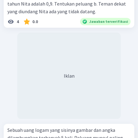
7
!
1
1
=
⋅
⋅
(
)
(
)
tahun Nita adalah 0,9. Tentukan peluang b. Teman dekat
7
!
⋅
(
7
−
7
)!
2
2
7
!
1
=
⋅
⋅
1
yang diundang Nita ada yang tidak datang.
7
!
⋅
0
!
128
1
=
1
⋅
128
4
0.0
Jawaban terverifikasi
1
=
128
=
0
,
008
Dengan demikian, didapat probabiltas munculnya sisi
4
gambar sedikitnya
kali adalah
(
≥
4
)
=
(
=
4
)
+
(
=
5
)
+
(
P
x
P
x
P
x
P
x
=
(
0
,
273
)
+
(
0
,
164
)
+
(
0
,
055
)
=
0
,
5
Iklan
2
(
≤
2
)
c. munculnya sisi gambar paling banyak
kali.
x
(
≤
2
)
=
(
=
0
)
+
(
=
1
)
+
(
=
2
)
P
x
P
x
P
x
P
x
0
7
−
0
1
1
(
=
0
)
=
(
7
,
0
)
⋅
⋅
(
)
(
)
P
x
C
2
2
0
7
7
!
1
1
=
⋅
⋅
(
)
(
)
0
!
⋅
(
7
−
0
)!
2
2
7
!
1
=
⋅
1
⋅
0
!
⋅
7
!
128
1
=
1
⋅
128
1
=
128
Sebuah uang logam yang sisinya gambar dan angka
=
0
,
008
1
7
−
1
dilambungkan terbanyak 5 kali. Peluang muncul paling
1
1