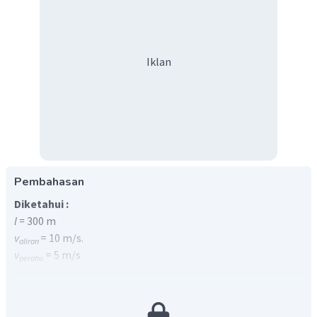
Iklan
Pembahasan
Diketahui :
l =
300 m
v
= 10 m/s.
aliran
v
= 5 m/s
perahu
Ditanyakan :
s =
...?
Jawaban :