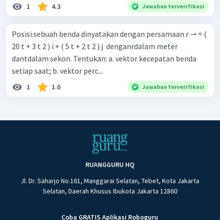
1
4.3
Jawaban terverifikasi
Posisi sebuah benda dinyatakan dengan persamaan r ⇀ = (
20 t + 3 t 2 ) i + ( 5 t + 2 t 2 ) j ​ denganrdalam meter
dantdalam sekon. Tentukan: a. vektor kecepatan benda
setiap saat; b. vektor perc...
1
1.0
Jawaban terverifikasi
RUANGGURU HQ
Jl. Dr. Saharjo No.161, Manggarai Selatan, Tebet, Kota Jakarta
Selatan, Daerah Khusus Ibukota Jakarta 12860
Coba GRATIS Aplikasi Roboguru