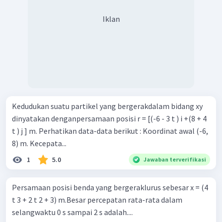
Iklan
Kedudukan suatu partikel yang bergerakdalam bidang xy
dinyatakan denganpersamaan posisi r = [(-6 - 3 t ) i +(8 + 4
t ) j ] m. Perhatikan data-data berikut : Koordinat awal (-6,
8) m. Kecepata...
1
5.0
Jawaban terverifikasi
Persamaan posisi benda yang bergeraklurus sebesar x = (4
t 3 + 2 t 2 + 3) m.Besar percepatan rata-rata dalam
selangwaktu 0 s sampai 2 s adalah....