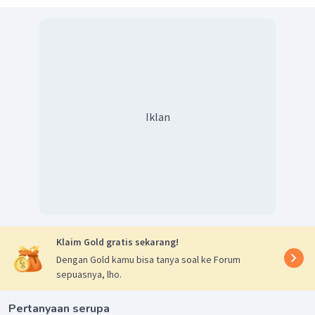
Iklan
Klaim Gold gratis sekarang!
Dengan Gold kamu bisa tanya soal ke Forum
sepuasnya, lho.
Pertanyaan serupa