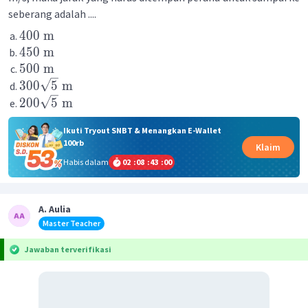
seberang adalah ....
400
m
450
m
500
m
300
5
m
200
5
m
Ikuti Tryout SNBT & Menangkan E-Wallet
100rb
Klaim
Habis dalam
02
:
08
:
43
:
00
A. Aulia
Master Teacher
Jawaban terverifikasi