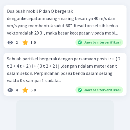
Dua buah mobil P dan Q bergerak
dengankecepatanmasing-masing besarnya 40 m/s dan
vm/s yang membentuk sudut 60°. Resultan selisih kedua
vektoradalah 20 3 ​ , maka besar kecepatan v pada mobi...
2
1.0
Jawaban terverifikasi
Sebuah partikel bergerak dengan persamaan posisi r = ( 2
t 2 + 4 t + 2 ) i + ( 3 t 2 + 2 ) j ​ ,dengan r dalam meter dan t
dalam sekon. Perpindahan posisi benda dalam selang
waktu 0 s sampai 1 s adala...
4
5.0
Jawaban terverifikasi