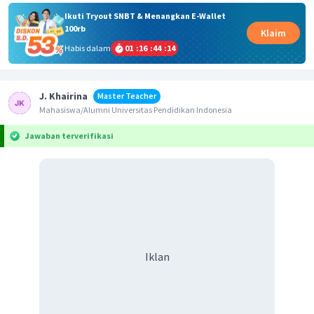
Ikuti Tryout SNBT & Menangkan E-Wallet
100rb
Klaim
Habis dalam
01
:
16
:
44
:
14
J. Khairina
Master Teacher
Mahasiswa/Alumni Universitas Pendidikan Indonesia
Jawaban terverifikasi
Iklan