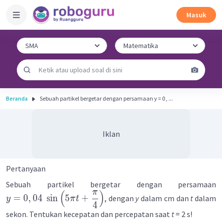
Masuk
Beranda
Sebuah partikel bergetar dengan persamaan y = 0 , ...
Iklan
Pertanyaan
Sebuah partikel bergetar dengan persamaan
π
(
)
=
0
,
04
sin
5
+
, dengan
y
dalam cm dan
t
dalam
y
π
t
4
sekon. Tentukan kecepatan dan percepatan saat
t
= 2 s!