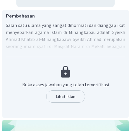
Pembahasan
Salah satu ulama yang sangat dihormati dan dianggap ikut
menyebarkan agama Islam di Minangkabau adalah Syeikh
Ahmad Khatib al-Minangkabawi. Syeikh Ahmad merupakan
seorang imam syafii di Masjidil Haram di Mekah. Sebagian
besar ulama modern Indonesia dan Tanah Minang belajar
dari beliau. Ulama tersebut diantaranya Ahmad Dahlan
yang mendirikan Muhammadiyah dan Hasyim Asyari yang
mendirikan Nahdatul Ulama.
Dengan demikian salah satu ulama yang dianggap sebagai
Buka akses jawaban yang telah terverifikasi
penyebar agama Islam di Sumatera Barat adalah Syeikh
Ahmad Khatib al-Minangkabawi.
Lihat Iklan