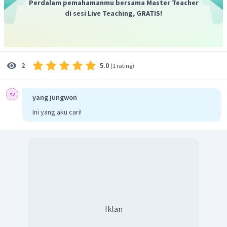
Perdalam pemahamanmu bersama Master Teacher
di sesi Live Teaching, GRATIS!
5.0
2
(
1 rating
)
yang jungwon
Ini yang aku cari!
Iklan