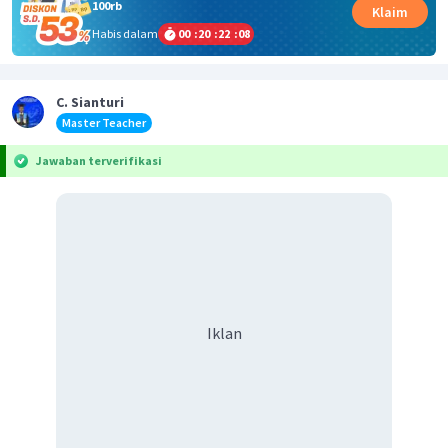
100rb
Klaim
Habis dalam
00
:
20
:
22
:
08
C. Sianturi
Master Teacher
Jawaban terverifikasi
Iklan