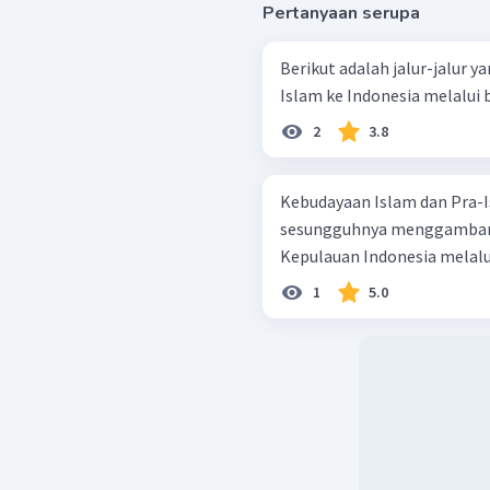
Pertanyaan serupa
Berikut adalah jalur-jalur 
Islam ke Indonesia melalui be
2
3.8
Kebudayaan Islam dan Pra-
sesungguhnya menggambark
Kepulauan Indonesia melalui 
1
5.0