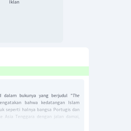
Iklan
 dalam bukunya yang berjudul "
The
engatakan bahwa kedatangan Islam
uk seperti halnya bangsa Portugis dan
ke Asia Tenggara dengan jalan damai,
dan tidak dengan merebut kekuasaan
 Nusantara pun dengan cara yang benar-