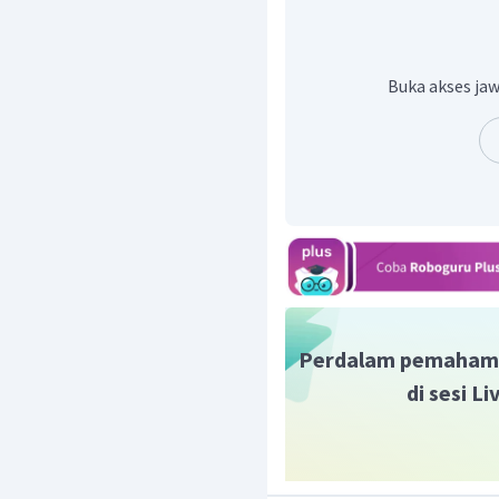
benar rahmatan lil'alam
yang membawa rahmat, 
seluruh alam semesta.
Buka akses jaw
Perdalam pemaham
di sesi L