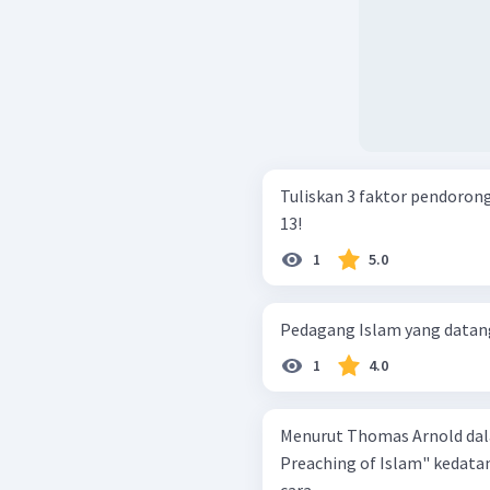
Tuliskan 3 faktor pendorong
13!
1
5.0
Pedagang Islam yang datang 
1
4.0
Menurut Thomas Arnold dal
Preaching of Islam" kedata