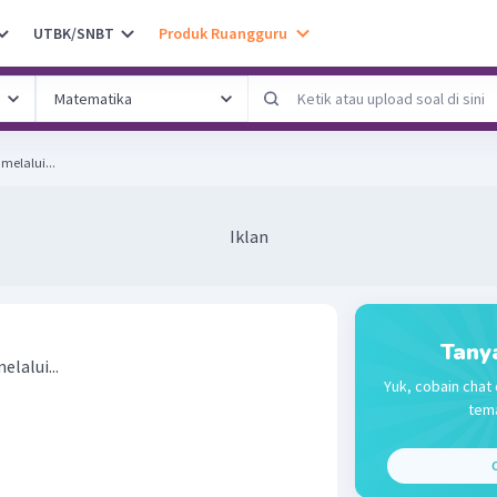
UTBK/SNBT
Produk Ruangguru
melalui...
Iklan
Tany
lalui...
Yuk, cobain chat 
tema
C