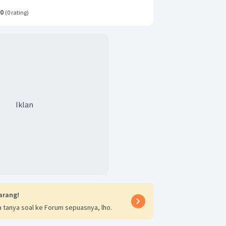
.0
(
0 rating
)
Iklan
arang!
 tanya soal ke Forum sepuasnya, lho.