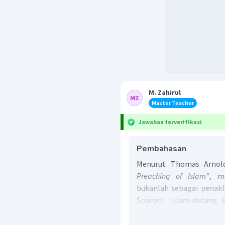
M. Zahirul
Master Teacher
Jawaban terverifikasi
Pembahasan
Menurut Thomas Arnold
Preaching of Islam"
, m
bukanlah sebagai penakl
Spanyol. Islam datang 
tidak dengan perang, 
politik. Islam masuk ke