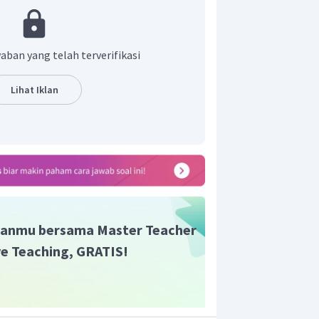
in yang artinya Islam merupakan agama
kedamaian, dan kesejahteraan bagi
aban yang telah terverifikasi
Lihat Iklan
anmu bersama Master Teacher
ive Teaching, GRATIS!