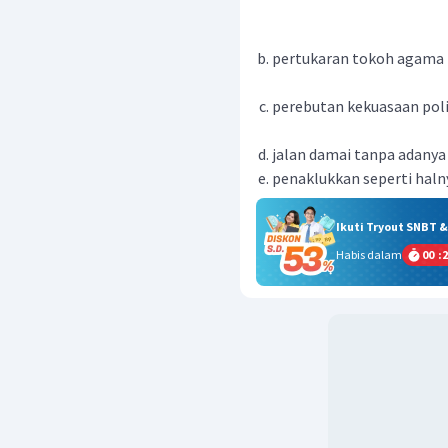
pertukaran tokoh agama
perebutan kekuasaan poli
jalan damai tanpa adanya
penaklukkan seperti haln
Ikuti Tryout SNBT 
Habis dalam
00
:
2