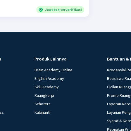
Jawaban terverifikasi
u
Produk Lainnya
Bantuan & 
Brain Academy Online
Kredensial P
English Academy
Beasiswa Ru
Skill Academy
Cicilan Ruang
Ruangkerja
Promo Ruang
Schoters
Laporan Kere
ess
Kalananti
Layanan Pen
Syarat & Ket
Kebijakan Pri