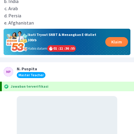
India
Arab
Persia
Afghanistan
Ikuti Tryout SNBT & Menangkan E-Wallet
100rb
Klaim
Habis dalam
01
:
11
:
36
:
55
N. Puspita
Master Teacher
Jawaban terverifikasi