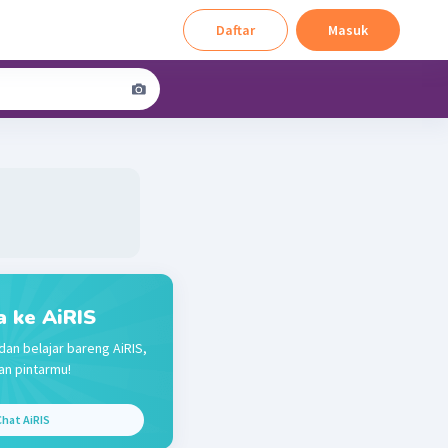
Daftar
Masuk
a ke AiRIS
dan belajar bareng AiRIS,
an pintarmu!
Chat AiRIS