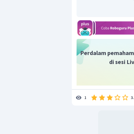
KI
Atom I pada
memilik
reaksi oksidasi menjadi 
bilangan oksidasi +5 da
Kedua reaksi baik reduksi
Perdalam pemaham
I
sama yaitu
.
Reaksi se
2
di sesi L
reaksi konproporsionasi
3
1