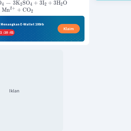
O
→
3
K
SO
+
3
I
+
3
H
O
4
2
4
2
2
2
+
→
Mn
+
CO
2
& Menangkan E-Wallet 100rb
Klaim
1
:
10
:
01
Iklan