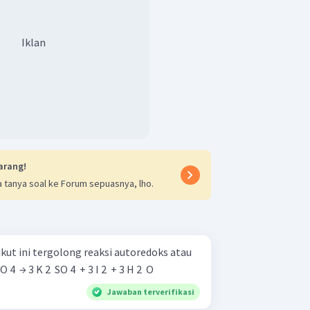
Iklan
arang!
 tanya soal ke Forum sepuasnya, lho.
kut ini tergolong reaksi autoredoks atau
​ SO 4 ​ → 3 K 2 ​ SO 4 ​ + 3 I 2 ​ + 3 H 2 ​ O
Jawaban terverifikasi