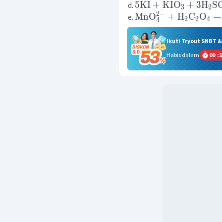
5
KI
+
KIO
+
3
H
S
3
2
2
−
MnO
+
H
C
O
2
2
4
4
Ikuti Tryout SNBT 
Habis dalam
00
:
1