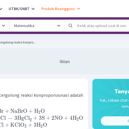
UTBK/SNBT
Produk Ruangguru
ergolong reaksi konpro...
Iklan
Tany
 tergolong reaksi konproporsionasi adalah
Yuk, cobain chat 
tem
Br
+
NaBrO
+
H
O
2
Cl
→
3
HgCl
+
3
S
+
2
NO
+
4
H
O
2
2
Cl
+
KClO
+
3
H
O
3
2