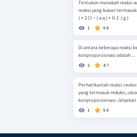
Tentukan manakah reaksi au
reaksi yang bukan termasuk keduanya! Sr ( s ) + 2 HCl 
) + 2 Cl − ( a q ) + H 2 ​ ( g )
1
0.0
Di antara beberapa reaksi b
konproporsionasi adalah ....
2
4.7
Perhatikanlah reaksi-reaksi
yang termasuk reduksi, oksi
1
5.0