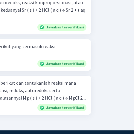
toredoks, reaksi konproporsionasi, atau
( a q ) → Sr 2 + ( aq
Jawaban terverifikasi
erikut yang termasuk reaksi
Jawaban terverifikasi
 berikut dan tentukanlah reaksi mana
dasi, redoks, autoredoks serta
konproporsionasi. Jelaskan alasannya! Mg ( s ) + 2 HCl ( a q ) → MgCl 2 ...
Jawaban terverifikasi