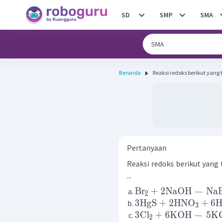
SD
SMP
SMA
Beranda
Reaksi redoks berikut yang t
Pertanyaan
Reaksi redoks berikut yang
...
Br
+
2
NaOH
→
Na
2
3
HgS
+
2
HNO
+
6
H
3
3
Cl
+
6
KOH
→
5
K
2