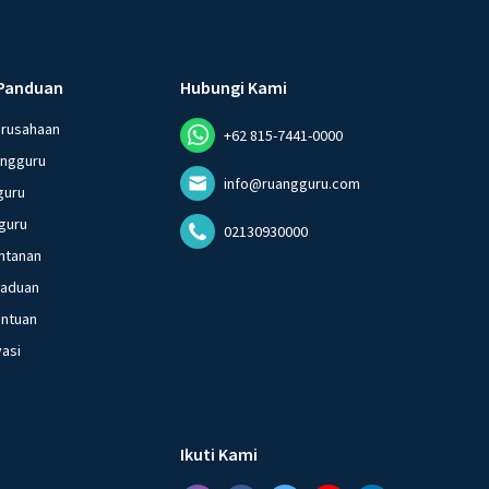
Panduan
Hubungi Kami
erusahaan
+62 815-7441-0000
angguru
info@ruangguru.com
guru
guru
02130930000
ntanan
gaduan
entuan
vasi
Ikuti Kami