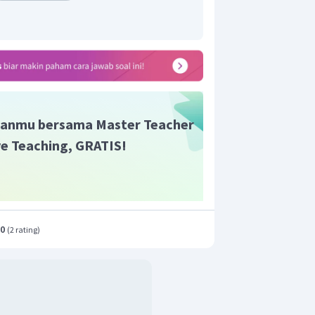
i bilangan oksidasi -1 dan mengalami
KIO
0. Sedangkan atom I pada
memiliki
3
n mengalami reaksi reduksi menjadi 0.
 dan oksidasi, memiliki hasil produk yang
anmu bersama Master Teacher
perti pada opsi D itulah yang disebut
ive Teaching, GRATIS!
.
.0
(
2 rating
)