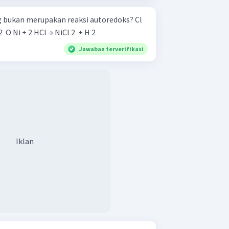
 bukan merupakan reaksi autoredoks? Cl
2 ​ + 2 KOH → KCl + HClO + H 2 ​ O Ni + 2 HCl → NiCl 2 ​ + H 2 ​
Jawaban terverifikasi
Iklan