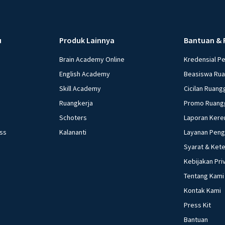
u
Produk Lainnya
Bantuan & 
Brain Academy Online
Kredensial P
English Academy
Beasiswa Ru
Skill Academy
Cicilan Ruang
Ruangkerja
Promo Ruang
Schoters
Laporan Kere
ess
Kalananti
Layanan Pen
Syarat & Ket
Kebijakan Pri
Tentang Kami
Kontak Kami
Press Kit
Bantuan