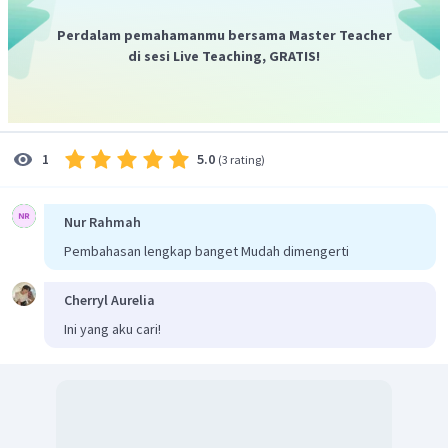
Perdalam pemahamanmu bersama Master Teacher
di sesi Live Teaching, GRATIS!
Perbandingan koefisien menunjukkan perbandingan mol.
Jika ion permanganat adalah 1 mol, maka jumlah ion
oksalat dapat dihitung sebagai berikut.
5.0
1
(
3 rating
)
Nur Rahmah
Pembahasan lengkap banget Mudah dimengerti
Jadi, Jumlah mol ion oksalat yang dapat dioksidasi oleh 1
mol ion permanganat adalah 2,5 mol.
Cherryl Aurelia
Jadi, jawaban yang tepat adalah C.
Ini yang aku cari!