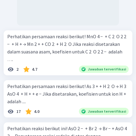
Perhatikan persamaan reaksi berikut! MnO 4 − ​ + C 2 ​ O 2 2
− ​ + H + → Mn 2 + + CO 2 ​ + H 2 ​ O Jika reaksi disetarakan
dalam suasana asam, koefisien untuk C 2 ​ O 2 2 − ​ adalah
….
2
4.7
Jawaban terverifikasi
Perhatikan persamaan reaksi berikut! As 3 + + H 2 ​ O → H 3 ​
AsO 4 ​ + H + + e − Jika disetarakan, koefisien untuk ion H +
adalah ....
17
4.0
Jawaban terverifikasi
Perhatikan reaksi berikut ini! AsO 2 − ​ + Br 2 ​ → Br − + AsO 4
3 − ​ Penyetaraan reaksi redoks di atas dengan