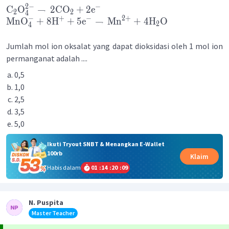
2
−
−
C
O
→
2
CO
+
2
e
2
2
4
−
2
+
+
−
MnO
+
8
H
+
5
e
→
Mn
+
4
H
O
2
4
Jumlah mol ion oksalat yang dapat dioksidasi oleh 1 mol ion
permanganat adalah ....
0,5
1,0
2,5
3,5
5,0
Ikuti Tryout SNBT & Menangkan E-Wallet
100rb
Klaim
Habis dalam
01
:
14
:
20
:
09
N. Puspita
Master Teacher