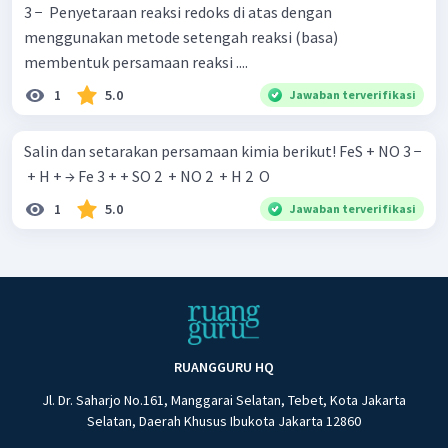
3 − ​ Penyetaraan reaksi redoks di atas dengan
menggunakan metode setengah reaksi (basa)
membentuk persamaan reaksi ....
1
5.0
Jawaban terverifikasi
Salin dan setarakan persamaan kimia berikut! FeS + NO 3 −
​ + H + → Fe 3 + + SO 2 ​ + NO 2 ​ + H 2 ​ O
1
5.0
Jawaban terverifikasi
RUANGGURU HQ
Jl. Dr. Saharjo No.161, Manggarai Selatan, Tebet, Kota Jakarta
Selatan, Daerah Khusus Ibukota Jakarta 12860