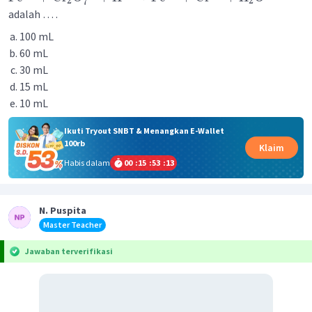
2
2
7
adalah … .
100 mL
60 mL
30 mL
15 mL
10 mL
Ikuti Tryout SNBT & Menangkan E-Wallet
100rb
Klaim
Habis dalam
00
:
15
:
53
:
13
N. Puspita
Master Teacher
Jawaban terverifikasi