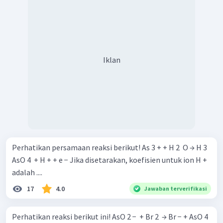
Iklan
Perhatikan persamaan reaksi berikut! As 3 + + H 2 ​ O → H 3 ​
AsO 4 ​ + H + + e − Jika disetarakan, koefisien untuk ion H +
adalah ....
17
4.0
Jawaban terverifikasi
Perhatikan reaksi berikut ini! AsO 2 − ​ + Br 2 ​ → Br − + AsO 4