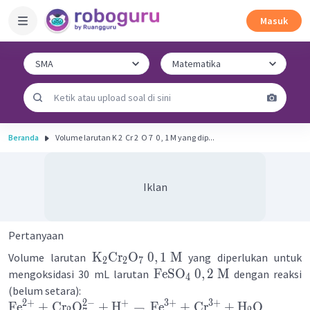
Masuk
Beranda
Volume larutan K 2 ​ Cr 2 ​ O 7 ​ 0 , 1 M yang dip...
Iklan
Pertanyaan
K
Cr
O
0
,
1
M
Volume larutan
yang diperlukan untuk
2
2
7
FeSO
0
,
2
M
mengoksidasi 30 mL larutan
dengan reaksi
4
(belum setara):
2
+
3
+
3
+
2
−
+
Fe
+
Cr
O
+
H
→
Fe
+
Cr
+
H
O