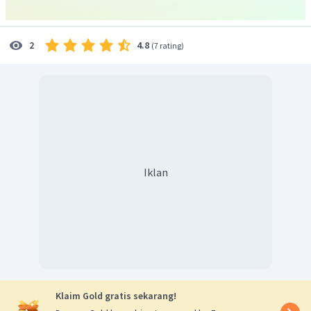
6. Menyamakan jumlah elektron yang terlibat.
4.8
2
(
7 rating
)
sehingga menjadi:
7. Reaksi lengkap yang sudah setara:
Menghitung volume
:
Iklan
Klaim Gold gratis sekarang!