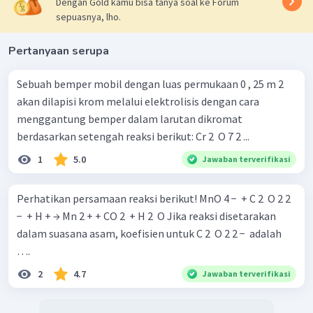
Dengan Gold kamu bisa tanya soal ke Forum
sepuasnya, lho.
Volume
adalah 10 mL.
Pertanyaan serupa
Jadi, jawaban yang benar adalah E.
Sebuah bemper mobil dengan luas permukaan 0 , 25 m 2
akan dilapisi krom melalui elektrolisis dengan cara
menggantung bemper dalam larutan dikromat
berdasarkan setengah reaksi berikut: Cr 2 ​ O 7 2 ...
1
5.0
Jawaban terverifikasi
Perhatikan persamaan reaksi berikut! MnO 4 − ​ + C 2 ​ O 2 2
− ​ + H + → Mn 2 + + CO 2 ​ + H 2 ​ O Jika reaksi disetarakan
dalam suasana asam, koefisien untuk C 2 ​ O 2 2 − ​ adalah
….
2
4.7
Jawaban terverifikasi