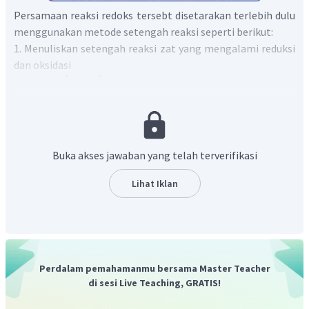
Persamaan reaksi redoks tersebt disetarakan terlebih dulu
menggunakan metode setengah reaksi seperti berikut:
1. Menuliskan setengah reaksi zat yang mengalami reduksi
dan oksidasi
2. Menyetarakan unsur yang mengalami perubahan blloks.
Buka akses jawaban yang telah terverifikasi
3. Menyetarakan atom O dengan menambahkan
.
Lihat Iklan
4. Menyetarakan jumlah atom H dengan menambahkan
.
5. Menyamakan jumlah muatan kedua ruas dengan
Perdalam pemahamanmu bersama Master Teacher
menambahkan elektron.
di sesi Live Teaching, GRATIS!