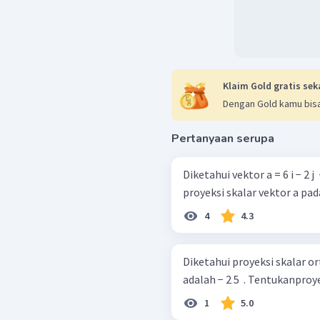
Klaim Gold gratis sek
Dengan Gold kamu bisa
Pertanyaan serupa
Diketahui vektor a = 6 i − 2 j ​ +
proyeksi skalar vektor a pad
4
4.3
Diketahui proyeksi skalar ortog
adalah − 2 5 ​ . Te
1
5.0