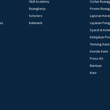
Skill Academy
Cicilan Ruang
Ruangkerja
Promo Ruang
Schoters
Laporan Kere
ess
Kalananti
Layanan Pen
Syarat & Ket
Kebijakan Pri
Tentang Kami
Kontak Kami
Press Kit
Bantuan
Karir