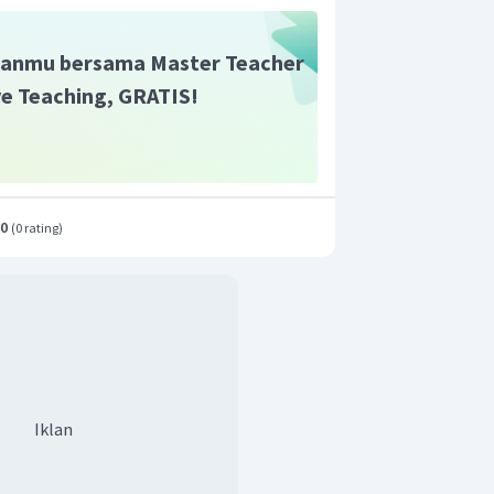
anmu bersama Master Teacher
ive Teaching, GRATIS!
−
2
yang memenuhi adalah
.
.0
(
0 rating
)
Iklan