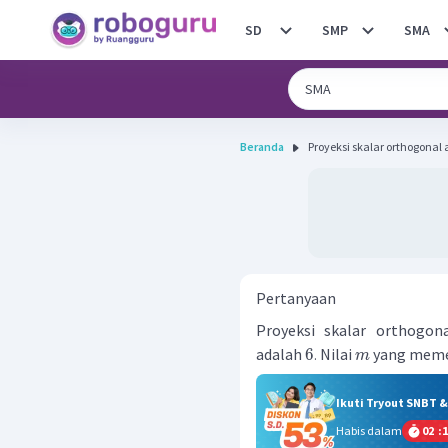
SD
SMP
SMA
Beranda
Proyeksi skalar orthogonal a =
Pertanyaan
Proyeksi skalar orthogo
adalah
Nilai
yang memen
6
.
m
Ikuti Tryout SNBT 
Habis dalam
02
:
1