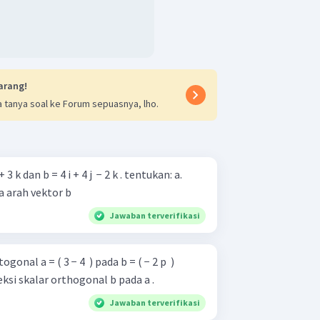
arang!
 tanya soal ke Forum sepuasnya, lho.
 3 k dan b = 4 i + 4 j ​ − 2 k . tentukan: a.
a arah vektor b
Jawaban terverifikasi
onal a = ( 3 − 4 ​ ) pada b = ( − 2 p ​ )
ntukanproyeksi skalar orthogonal b pada a .
Jawaban terverifikasi