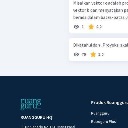
Misalkan vektor c adalah pr
vektor b dan menyatakan panjang vektor c
berada dalam batas-batas 0 ≤ p 
1
0.0
Diketahui dan . Proyeksi ska
70
5.0
Produk Ruanggur
Ruangguru
RUANGGURU HQ
Roboguru Plus
Jl. Dr. Saharjo No.161, Manggarai