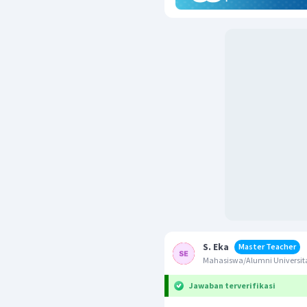
S. Eka
Master Teacher
Mahasiswa/Alumni Universita
Jawaban terverifikasi