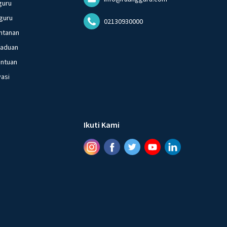
guru
guru
02130930000
ntanan
gaduan
entuan
vasi
Ikuti Kami