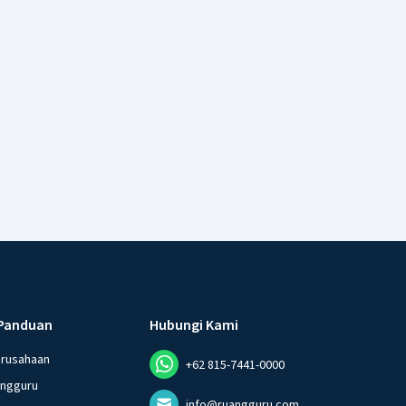
Panduan
Hubungi Kami
erusahaan
+62 815-7441-0000
angguru
info@ruangguru.com