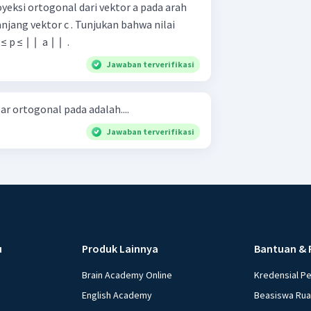
oyeksi ortogonal dari vektor a pada arah
 . Tunjukan bahwa nilai
≤ ∣ ∣ ​ a ∣ ∣ ​ .
Jawaban terverifikasi
lar ortogonal pada adalah....
Jawaban terverifikasi
u
Produk Lainnya
Bantuan & 
Brain Academy Online
Kredensial P
English Academy
Beasiswa Ru