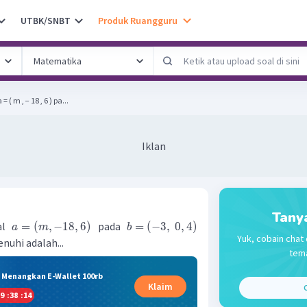
UTBK/SNBT
Produk Ruangguru
 ( m , − 18 , 6 ) pa...
Iklan
Tany
nal
pada
=
(
,
−
18
,
6
)
=
(
−
3
,
0
,
4
)
a
m
b
Yuk, cobain chat 
uhi adalah...
tema
& Menangkan E-Wallet 100rb
Klaim
C
9
:
38
:
13