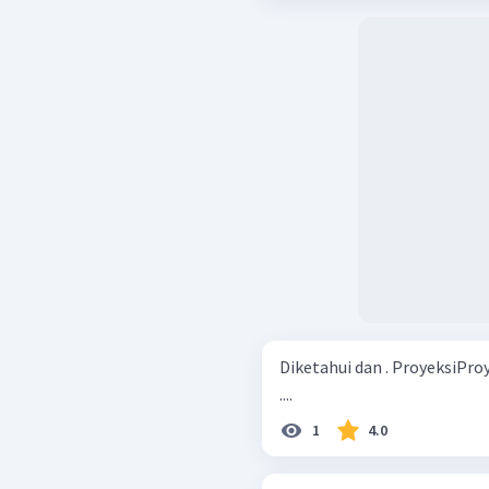
Diketahui dan . ProyeksiProy
....
1
4.0