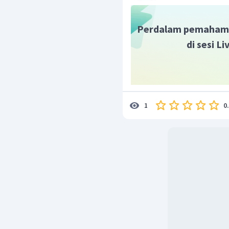
Perdalam pemaham
di sesi L
Dengan demikian, nilai
m
0
1