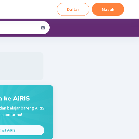
Daftar
Masuk
a ke AiRIS
dan belajar bareng AiRIS,
n pintarmu!
hat AiRIS