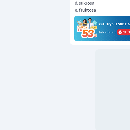
sukrosa
fruktosa
Ikuti Tryout SNBT 
Habis dalam
01
:
1