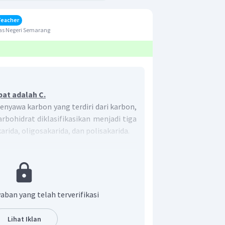
Teacher
as Negeri Semarang
pat adalah C.
nyawa karbon yang terdiri dari karbon,
rbohidrat diklasifikasikan menjadi tiga
ida, oligosakarida, dan polisakarida.
ah karbohidrat yang sederhana,
diri atas beberapa atom karbon dan
an dengan cara hidrolisis menjadi
ohnya adalah glukosa dan fruktosa.
aban yang telah terverifikasi
karbohidrat yang terbentuk dari dua
ida, contohnya adalah maltosa dan
Lihat Iklan