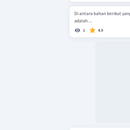
Di antara bahan berikut ya
adalah ....
1
4.0