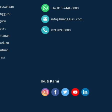
erusahaan
+62 815-7441-0000
angguru
info@ruangguru.com
guru
guru
02130930000
ntanan
gaduan
entuan
vasi
Ikuti Kami