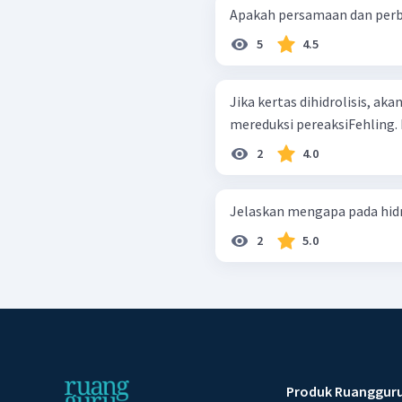
Apakah persamaan dan perb
5
4.5
Jika kertas dihidrolisis, a
mereduksi pereaksiFehling. Ha
2
4.0
Jelaskan mengapa pada hidr
2
5.0
Produk Ruanggur