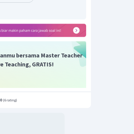
 karbohidrat yang terbentuk dari
akarida, contohnya adalah selulosa
isakarida adalah pati.
anmu bersama Master Teacher
ive Teaching, GRATIS!
.0
(
6 rating
)