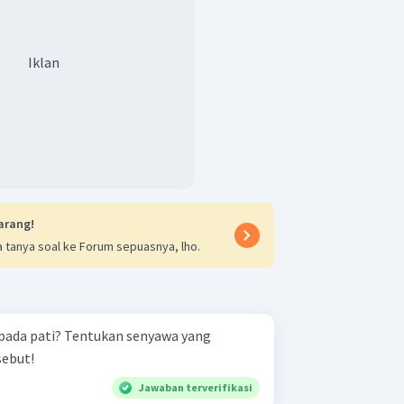
Iklan
arang!
 tanya soal ke Forum sepuasnya, lho.
pada pati? Tentukan senyawa yang
sebut!
Jawaban terverifikasi