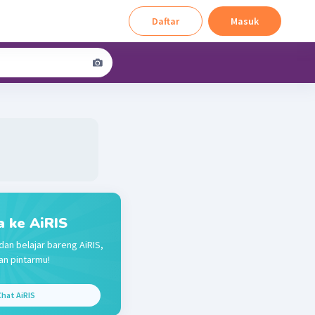
Daftar
Masuk
a ke AiRIS
dan belajar bareng AiRIS,
n pintarmu!
hat AiRIS