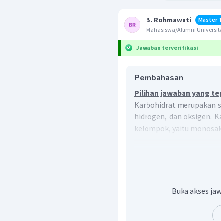
B. Rohmawati
Master 
Mahasiswa/Alumni Universit
Jawaban terverifikasi
Pembahasan
Pilihan jawaban yang te
Karbohidrat merupakan se
hidrogen, dan oksigen. Ka
kelompok, yaitu monosakar
Monosakarida adal
molekulnya hanya ter
tidak dapat diuraik
karbohidrat lain, cont
Buka akses jaw
Oligosakarida adalah 
atau lebih monosakar