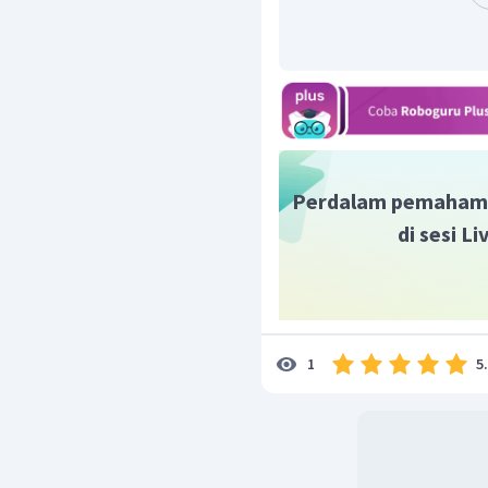
sukosa.
Polisakarida adalah
banyak molekul monos
dan amilum (pati).
Jadi, yang termasuk pol
Perdalam pemaham
di sesi L
5
1