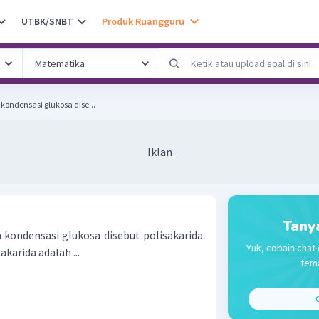
UTBK/SNBT
Produk Ruangguru
kondensasi glukosa dise...
Iklan
Tany
 kondensasi glukosa disebut polisakarida.
Yuk, cobain chat 
karida adalah ...
tema
C