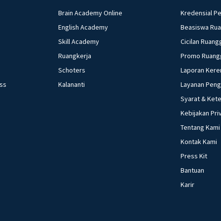
Brain Academy Online
Kredensial P
English Academy
Beasiswa Ru
Skill Academy
Cicilan Ruang
Ruangkerja
Promo Ruang
Schoters
Laporan Kere
ess
Kalananti
Layanan Pen
Syarat & Ket
Kebijakan Pri
Tentang Kami
Kontak Kami
Press Kit
Bantuan
Karir