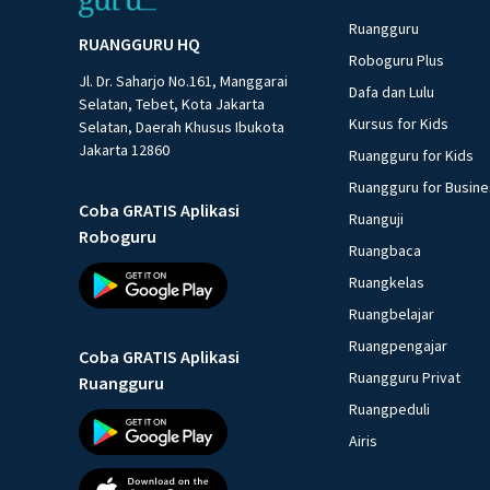
Ruangguru
RUANGGURU HQ
Roboguru Plus
Jl. Dr. Saharjo No.161, Manggarai
Dafa dan Lulu
Selatan, Tebet, Kota Jakarta
Kursus for Kids
Selatan, Daerah Khusus Ibukota
Jakarta 12860
Ruangguru for Kids
Ruangguru for Busin
Coba GRATIS Aplikasi
Ruanguji
Roboguru
Ruangbaca
Ruangkelas
Ruangbelajar
Ruangpengajar
Coba GRATIS Aplikasi
Ruangguru Privat
Ruangguru
Ruangpeduli
Airis