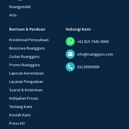
Ruangpeduli
Airis
Bantuan & Panduan
Hubungi Kami
Kredensial Perusahaan
+62 815-7441-0000
Beasiswa Ruangguru
info@ruangguru.com
Cicilan Ruangguru
Promo Ruangguru
02130930000
Laporan Kerentanan
Layanan Pengaduan
Syarat & Ketentuan
Kebijakan Privasi
Tentang Kami
Kontak Kami
Press Kit