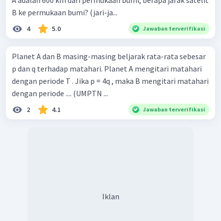
A adalah 600 km dari permukaan bumi, berapa jarak satelit
B ke permukaan bumi? (jari-ja...
4
5.0
Jawaban terverifikasi
Planet A dan B masing-masing beljarak rata-rata sebesar
p dan q terhadap matahari. Planet A mengitari matahari
dengan periode T . Jika p = 4q , maka B mengitari matahari
dengan periode .... (UMPTN ...
2
4.1
Jawaban terverifikasi
Iklan