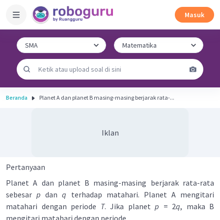
Masuk
Beranda
Planet A dan planet B masing-masing berjarak rata-...
Iklan
Pertanyaan
Planet A dan planet B masing-masing berjarak rata-rata
sebesar
p
dan
q
terhadap matahari. Planet A mengitari
matahari dengan periode
T
. Jika planet
p
= 2
q
, maka B
mengitari matahari dengan periode ....