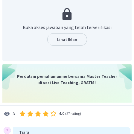
Ditanya : Periode planet B?
Penyelesaian :
Gunakan persamaan Hukum III Kepler
2
2
T
T
A
B
=
Buka akses jawaban yang telah terverifikasi
3
3
R
R
A
B
2
2
T
T
Lihat Iklan
B
=
3
3
p
q
2
2
T
T
B
=
3
3
q
(
2
)
q
1
=
2
T
T
B
4
Perdalam pemahamanmu bersama Master Teacher
1
2
Dengan demikian, periode planet B adalah
.
T
di sesi Live Teaching, GRATIS!
4
Oleh karena itu, jawaban yang benar adalah B.
4.0
3
(
27 rating
)
Tiara