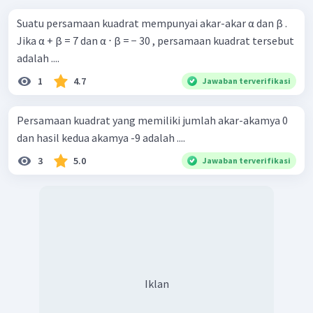
Suatu persamaan kuadrat mempunyai akar-akar α dan β .
Jika α + β = 7 dan α ⋅ β = − 30 , persamaan kuadrat tersebut
adalah ....
1
4.7
Jawaban terverifikasi
Persamaan kuadrat yang memiliki jumlah akar-akamya 0
dan hasil kedua akamya -9 adalah ....
3
5.0
Jawaban terverifikasi
Iklan