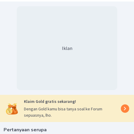
Iklan
Klaim Gold gratis sekarang!
Dengan Gold kamu bisa tanya soal ke Forum
sepuasnya, lho.
Pertanyaan serupa