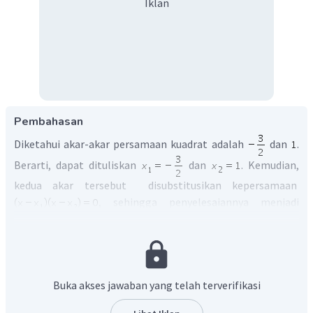
Iklan
Pembahasan
Diketahui akar-akar persamaan kuadrat adalah
dan
.
Berarti, dapat dituliskan
dan
. Kemudian,
kedua akar tersebut disubstitusikan kepersamaan
, sehingga penyelesaiannya menjadi
sebagai berikut:
Buka akses jawaban yang telah terverifikasi