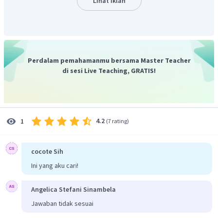
Lihat Iklan
Perdalam pemahamanmu bersama Master Teacher
Jadi,
persamaan kuadrat yang akar-akarnya
dan
di sesi Live Teaching, GRATIS!
adalah
.
Oleh karena itu, Jawaban yang benar adalah C
4.2
1
(
7 rating
)
cocote Sih
Ini yang aku cari!
Angelica Stefani Sinambela
Jawaban tidak sesuai