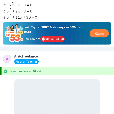
Ikuti Tryout SNBT & Menangkan E-Wallet
100rb
Klaim
Habis dalam
00
:
02
:
04
:
08
A. Acfreelance
Master Teacher
Jawaban terverifikasi