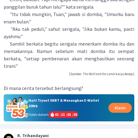
panggilan buruk tahun lalu?" kata serigala.
"Itu tidak mungkin, Tuan," jawab si domba, "Umurku baru
enam bulan."
"Aku tak peduli," sahut serigala, "Jika bukan kamu, pasti
ayahmu."
Sambil berkata begitu serigala menerkam domba itu dan
memakannya. Namun sebelum mati domba itu sempat
berkata, "setiap pembenaran akan menghasilkan seorang
tirani."
(Sumber:
The Wolf and the Lamb
karya Aesop)
Di mana cerita tersebut berlangsung?
Ikuti Tryout SNBT & Menangkan E-Wallet
100rb
Klaim
Habis dalam
01
:
11
:
01
:
36
R. Trihandayani