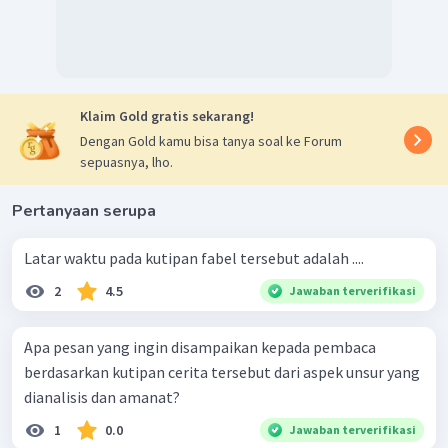
mengisahkan seekor serigala yang bertemu dengan seekor
domba santapannya. Pada awal cerita, penulis menjelaskan
bahwa latar tempat terjadinya peristiwa adalah di sebuah
mata air di sisi bukit. Hal ini tampak pada kutipan "Suatu
Klaim Gold gratis sekarang!
ketika seekor serigala sedang minum pada
sebuah mata
Dengan Gold kamu bisa tanya soal ke Forum
air di sisi bukit
."
sepuasnya, lho.
Oleh sebab itu, cerita tersebut berlangsung di mata air
di sisi bukit.
Pertanyaan serupa
Latar waktu pada kutipan fabel tersebut adalah ....
2
4.5
Jawaban terverifikasi
Apa pesan yang ingin disampaikan kepada pembaca
berdasarkan kutipan cerita tersebut dari aspek unsur yang
dianalisis dan amanat?
1
0.0
Jawaban terverifikasi