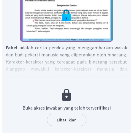
Fabel
adalah cerita pendek yang menggambarkan watak
dan budi pekerti manusia yang diiperankan oleh binatang.
Karakter-karakter yang terdapat pada binatang tersebut
dianggap mewakili karakter-karakter manusia dan
diceritakan mampu berbicara dan bertindak seperti halnya
manusia. Fabel diceritakan bukan dengan tujuan menghibur
semata, tetapi juga sebagai media pendidikan moral yang
di dalamnya terselip nilai luhur, yakni pengenalan tentang
budi pekerti.
Buka akses jawaban yang telah terverifikasi
Unsur intrinsik fabel:
Lihat Iklan
Tema adalah masalah pokok yang menjadi dasar
sebuah cerita.