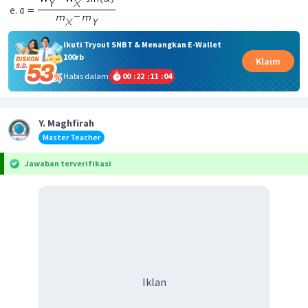
Ikuti Tryout SNBT & Menangkan E-Wallet
100rb
Klaim
Habis dalam
00
:
22
:
11
:
04
Y. Maghfirah
Master Teacher
Jawaban terverifikasi
Iklan