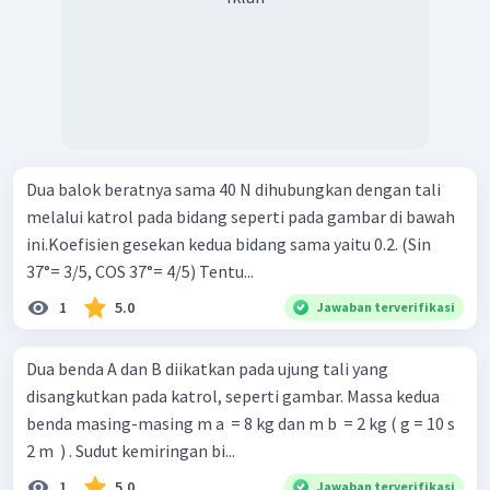
Dua balok beratnya sama 40 N dihubungkan dengan tali
melalui katrol pada bidang seperti pada gambar di bawah
ini.Koefisien gesekan kedua bidang sama yaitu 0.2. (Sin
37°= 3/5, COS 37°= 4/5) Tentu...
1
5.0
Jawaban terverifikasi
Dua benda A dan B diikatkan pada ujung tali yang
disangkutkan pada katrol, seperti gambar. Massa kedua
benda masing-masing m a ​ = 8 kg dan m b ​ = 2 kg ( g = 10 s
2 m ​ ) . Sudut kemiringan bi...
1
5.0
Jawaban terverifikasi