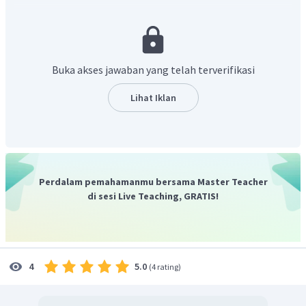
Buka akses jawaban yang telah terverifikasi
Kemudian, gunakan Hukum Newton II untuk menguraikan
Lihat Iklan
percepatan sistem benda tersebut. Nyatakan resultan gaya
yang digunakan sejajar dengan arah percepatan benda,
dimana gaya yang searah percepatan benda bernilai positif,
sedangkan yang berlawanan dengan arah percepatan
bernilai negatif
Perdalam pemahamanmu bersama Master Teacher
di sesi Live Teaching, GRATIS!
5.0
4
(
4 rating
)
Jadi, jawaban yang tepat adalah C