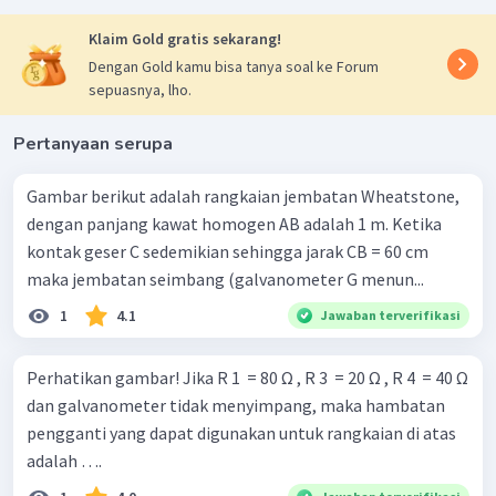
Klaim Gold gratis sekarang!
Dengan Gold kamu bisa tanya soal ke Forum
sepuasnya, lho.
Pertanyaan serupa
Gambar berikut adalah rangkaian jembatan Wheatstone,
dengan panjang kawat homogen AB adalah 1 m. Ketika
kontak geser C sedemikian sehingga jarak CB = 60 cm
maka jembatan seimbang (galvanometer G menun...
1
4.1
Jawaban terverifikasi
Perhatikan gambar! Jika R 1 ​ = 80 Ω , R 3 ​ = 20 Ω , R 4 ​ = 40 Ω
dan galvanometer tidak menyimpang, maka hambatan
pengganti yang dapat digunakan untuk rangkaian di atas
adalah ….