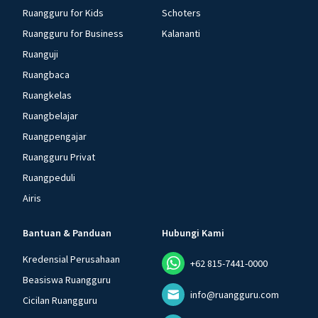
Ruangguru for Kids
Schoters
Ruangguru for Business
Kalananti
Ruanguji
Ruangbaca
Ruangkelas
Ruangbelajar
Ruangpengajar
Ruangguru Privat
Ruangpeduli
Airis
Bantuan & Panduan
Hubungi Kami
Kredensial Perusahaan
+62 815-7441-0000
Beasiswa Ruangguru
info@ruangguru.com
Cicilan Ruangguru