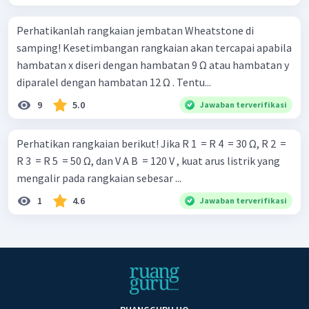
Perhatikanlah rangkaian jembatan Wheatstone di
samping! Kesetimbangan rangkaian akan tercapai apabila
hambatan x diseri dengan hambatan 9 Ω atau hambatan y
diparalel dengan hambatan 12 Ω . Tentu...
9
5.0
Jawaban terverifikasi
Perhatikan rangkaian berikut! Jika R 1 ​ = R 4 ​ = 30 Ω, R 2 ​ =
R 3 ​ = R 5 ​ = 50 Ω, dan V A B ​ = 120 V , kuat arus listrik yang
mengalir pada rangkaian sebesar ...
1
4.6
Jawaban terverifikasi