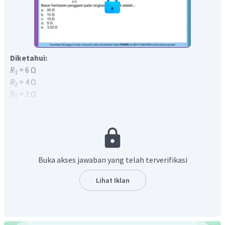
Diketahui:
R
= 6 Ω
1
R
= 4 Ω
2
R
= 2 Ω
3
R
= 3 Ω
4
R
= 9 Ω
5
Ditanya:
R
= ...?
t
Jawaban:
Rangkaian tersebut merupakan rangkaian jembatana
Buka akses jawaban yang telah terverifikasi
Wheatstone. Untuk menyelesaikannya, kita perlu
menyelidiki perkalian silangnya terlebih dahulu.
Lihat Iklan
Hasil kali antar hambatan