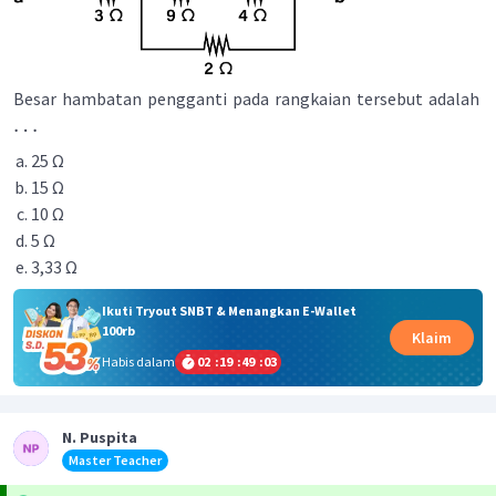
Besar hambatan pengganti pada rangkaian tersebut adalah
…
25 Ω
15 Ω
10 Ω
5 Ω
3,33 Ω
Ikuti Tryout SNBT & Menangkan E-Wallet
100rb
Klaim
Habis dalam
02
:
19
:
49
:
03
N. Puspita
Master Teacher