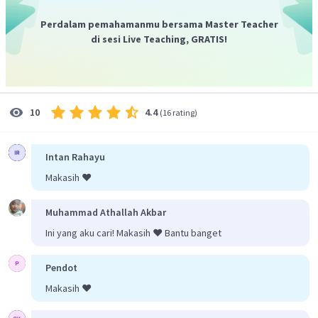
Perdalam pemahamanmu bersama Master Teacher
Nilai
maka
R
dapat diabaikan. Sehingga,
5
di sesi Live Teaching, GRATIS!
rangkaian dapat dianggap sebagai berikut.
4.4
10
(
16 rating
)
Intan Rahayu
Makasih ❤️
Rangkaian seri
R
dan
R
1
2
Muhammad Athallah Akbar
Ini yang aku cari! Makasih ❤️ Bantu banget
Pendot
Rangkaian seri
R
dan
R
3
4
Makasih ❤️