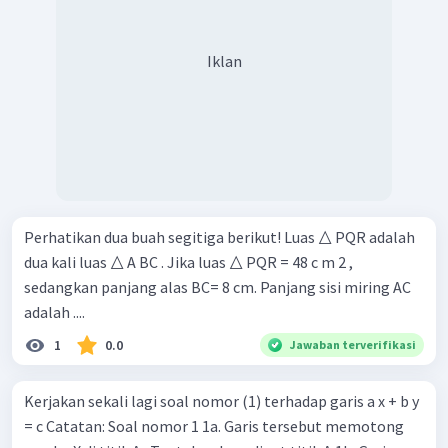
Iklan
Perhatikan dua buah segitiga berikut! Luas △ PQR adalah
dua kali luas △ A BC . Jika luas △ PQR = 48 c m 2 ,
sedangkan panjang alas BC= 8 cm. Panjang sisi miring AC
adalah ....
1
0.0
Jawaban terverifikasi
Kerjakan sekali lagi soal nomor (1) terhadap garis a x + b y
= c Catatan: Soal nomor 1 1a. Garis tersebut memotong