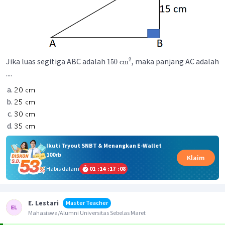
Jika luas segitiga ABC adalah
, maka panjang AC adalah
2
150
cm
....
Ikuti Tryout SNBT & Menangkan E-Wallet
100rb
Klaim
Habis dalam
01
:
14
:
17
:
08
E. Lestari
Master Teacher
Mahasiswa/Alumni Universitas Sebelas Maret