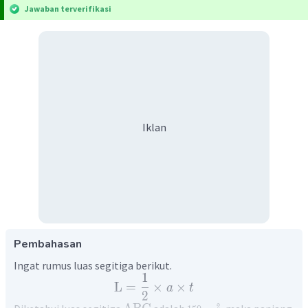
Jawaban terverifikasi
Iklan
Pembahasan
Ingat rumus luas segitiga berikut.
1
L
=
×
×
a
t
2
2