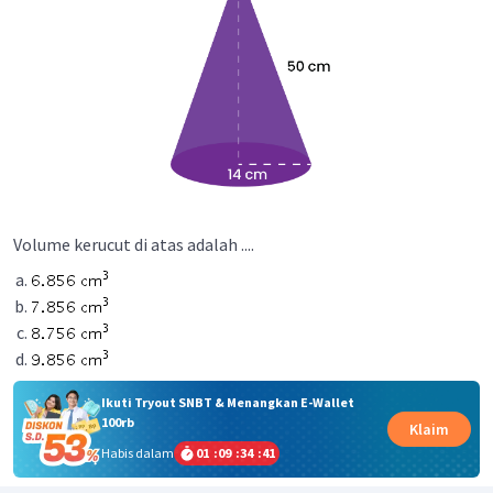
Volume kerucut di atas adalah ....
Ikuti Tryout SNBT & Menangkan E-Wallet
100rb
Klaim
Habis dalam
01
:
09
:
34
:
41