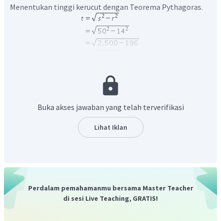
Menentukan tinggi kerucut dengan Teorema Pythagoras.
Menentukan volume kerucut.
Buka akses jawaban yang telah terverifikasi
Lihat Iklan
Jadi, jawaban yang tepat adalah D.
Perdalam pemahamanmu bersama Master Teacher
di sesi Live Teaching, GRATIS!