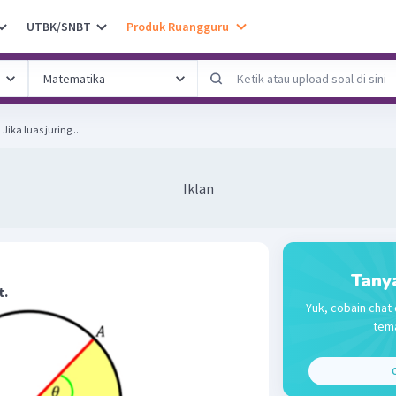
UTBK/SNBT
Produk Ruangguru
Perhatikan gambar berikut. Jika luas juring ...
Iklan
Tany
t.
Yuk, cobain chat 
tema
C