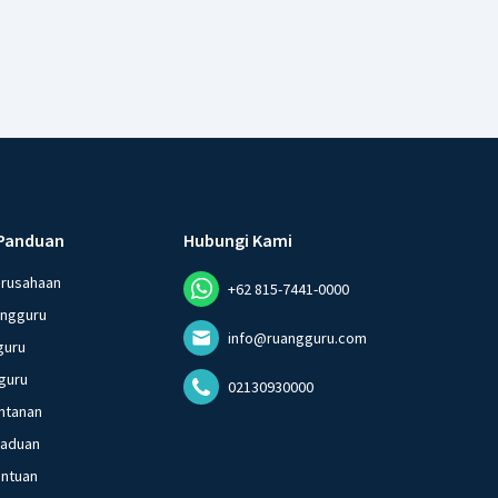
Panduan
Hubungi Kami
erusahaan
+62 815-7441-0000
angguru
info@ruangguru.com
guru
guru
02130930000
ntanan
gaduan
entuan