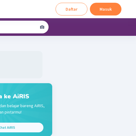
Daftar
Masuk
a ke AiRIS
dan belajar bareng AiRIS,
n pintarmu!
hat AiRIS