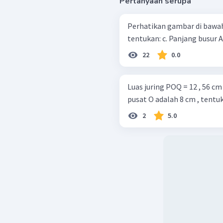
Pertanyaan serupa
Perhatikan gambar di bawah ini! Jika luas juring AOB = 410 3
tentukan: c. Panjang busur
22
0.0
Luas juring POQ = 12 , 56 cm 
pusat O adalah 8 cm , tentu
2
5.0