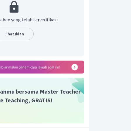
sur AB
aban yang telah terverifikasi
Lihat Iklan
alah 3,14 cm.
anmu bersama Master Teacher
ive Teaching, GRATIS!