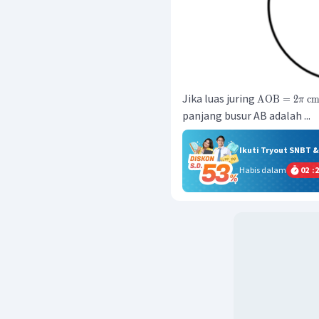
Jika luas juring
AOB
=
2
c
π
panjang busur AB adalah ...
Ikuti Tryout SNBT 
Habis dalam
02
:
2