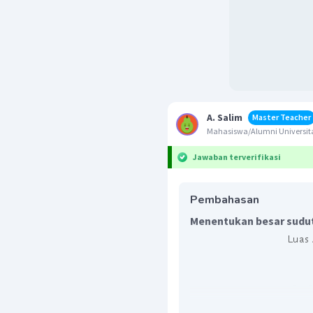
A. Salim
Master Teacher
Mahasiswa/Alumni Universita
Jawaban terverifikasi
Pembahasan
Menentukan besar sudu