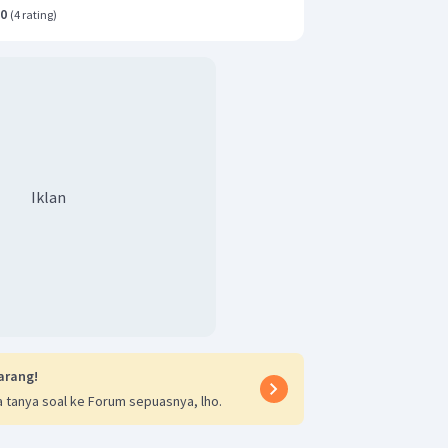
.0
(
4 rating
)
Iklan
arang!
 tanya soal ke Forum sepuasnya, lho.