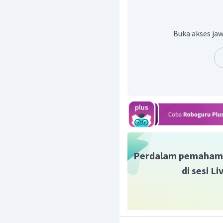
Menentukan panjang bu
Buka akses jaw
Jadi, panjang busur AB ad
Perdalam pemaham
di sesi L