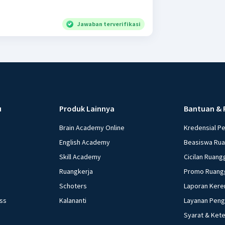
Jawaban terverifikasi
u
Produk Lainnya
Bantuan & 
Brain Academy Online
Kredensial P
English Academy
Beasiswa Ru
Skill Academy
Cicilan Ruang
Ruangkerja
Promo Ruang
Schoters
Laporan Kere
ess
Kalananti
Layanan Pen
Syarat & Ket