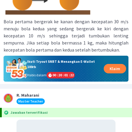
Bola pertama bergerak ke kanan dengan kecepatan 30 m/s
menuju bola kedua yang sedang bergerak ke kiri dengan
kecepatan 10 m/s sehingga terjadi tumbukan lenting
sempurna. Jika setiap bola bermassa 1 kg, maka hitunglah
kecepatan bola pertama dan kedua setelah bertumbukan.
Ikuti Tryout SNBT & Menangkan E-Wallet
100rb
Klaim
Habis dalam
00
:
20
:
01
:
21
R. Maharani
Master Teacher
Jawaban terverifikasi