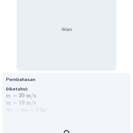
Iklan
Pembahasan
Diketahui:
=
30
m
/
s
v
1
=
10
m
/
s
v
2
=
m
=
1
kg
m
1
2
Ditanyakan:
′
=
...
?
v
1
′
=
...
?
v