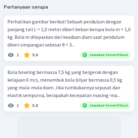
′
′
=
−
20
v
v
Pertanyaan serupa
1
2
′
=
20
−
20
v
1
′
=
0
v
Perhatikan gambar berikut! Sebuah pendulum dengan
1
Dengan demikian, kecepatan bola pertama dan kedua
panjang tali L = 1,0 meter diberi beban berupa bola m = 1,0
setelah bertumbukan adalah 0 m/s dan 20 m/s.
kg. Bola m dilepaskan dari keadaan diam saat pendulum
′
′
′
′
′
′
=
+
+
m
v
m
v
m
v
m
v
1
1
2
2
3
3
y
diberi simpangan sebesar θ = 3...
y
y
y
2
=
0
,
4
×
3
+
0
,
9
×
(
−
2
)
+
0
,
7
×
(
−
4
)
v
y
1
5.0
Jawaban terverifikasi
2
=
1
,
2
−
1
,
8
−
2
,
8
v
y
2
=
−
3
,
4
v
y
3
,
4
=
−
v
Bola bowling bermassa 7,5 kg yang bergerak dengan
y
2
=
−
1
,
7
v
kelajuan 6 m/s, menumbuk bola bilyar bermassa 0,5 kg
y
nitip
yang mula-mula diam. Jika tumbukannya sepusat dan
elastik sempurna, berapakah kecepatan masing-ma...
1
5.0
Jawaban terverifikasi