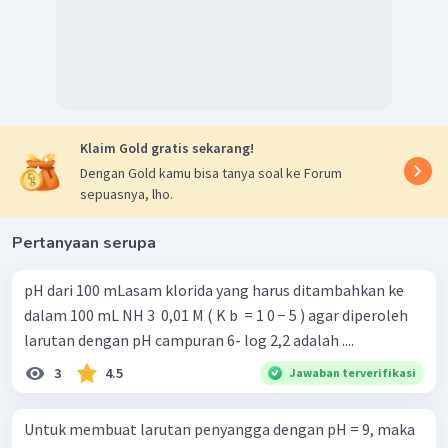
V
campuran
−
5
−
5
1
0
=
1
0
×
+
n
NH
4
2
×
V
campuran
0
,
1
y
−
0
,
05
x
mmol
1
=
2
×
0
,
05
x
mmol
0
,
1
x
=
0
,
1
y
−
0
,
05
x
0
,
1
x
+
0
,
05
x
=
0
,
1
y
0
,
15
x
=
0
,
1
y
Klaim Gold gratis sekarang!
0
,
1
x
2
=
=
Dengan Gold kamu bisa tanya soal ke Forum
y
0
,
15
3
sepuasnya, lho.
Maka, perbandingan volume asam sulfat dan
amonia adalah
2 : 3
.
Pertanyaan serupa
pH dari 100 mLasam klorida yang harus ditambahkan ke
dalam 100 mL NH 3 ​ 0,01 M ( K b ​ = 1 0 − 5 ) agar diperoleh
larutan dengan pH campuran 6- log 2,2 adalah ....
3
4.5
Jawaban terverifikasi
Untuk membuat larutan penyangga dengan pH = 9, maka