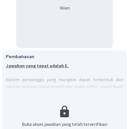
Iklan
Pembahasan
Jawaban yang tepat adalah E.
Sistem penyangga yang mungkin dapat terbentuk dari
larutan amonia (basa lemah) dan asam sulfat (asam kuat)
adalah sistem penyangga basa. Untuk menentukan
perbandingan volume pereaksi yang dibutuhkan, dapat
mengikuti langkah-langkah berikut:
Menghitung mol asam sulfat. Misalnya volume asam
Buka akses jawaban yang telah terverifikasi
sulfat = x mL, maka: