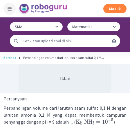
Masuk
Beranda
Perbandingan volume dari larutan asam sulfat 0,1 M...
Iklan
Pertanyaan
Perbandingan volume dari larutan asam sulfat 0,1 M dengan
larutan amonia 0,1 M yang dapat membentuk campuran
−
5
K
NH
=
1
0
penyangga dengan pH = 9 adalah .... (
)
b
3