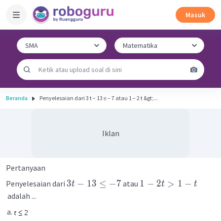
Masuk
Beranda
Penyelesaian dari 3 t − 13 ≤ − 7 atau 1 − 2 t &gt;...
Iklan
Pertanyaan
3
−
13
≤
−
7
1
−
2
>
1
−
Penyelesaian dari
atau
t
t
t
adalah ...