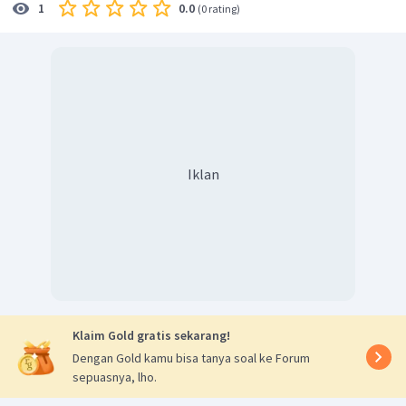
0.0
1
(
0 rating
)
Sehingga gabungan penyelesaiannya adalah
.
Oleh karena itu, jawaban yang benar adalah A.
Iklan
Klaim Gold gratis sekarang!
Dengan Gold kamu bisa tanya soal ke Forum
sepuasnya, lho.