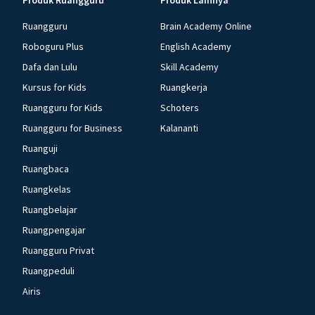
Produk Ruangguru
Produk Lainnya
Ruangguru
Brain Academy Online
Roboguru Plus
English Academy
Dafa dan Lulu
Skill Academy
Kursus for Kids
Ruangkerja
Ruangguru for Kids
Schoters
Ruangguru for Business
Kalananti
Ruanguji
Ruangbaca
Ruangkelas
Ruangbelajar
Ruangpengajar
Ruangguru Privat
Ruangpeduli
Airis