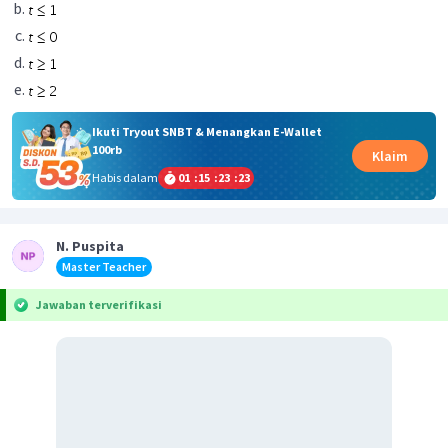
Ikuti Tryout SNBT & Menangkan E-Wallet
100rb
Klaim
Habis dalam
01
:
15
:
23
:
22
N. Puspita
Master Teacher
Jawaban terverifikasi