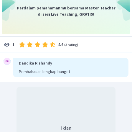
Jadi, tinggi pohon sebenarnya adalah
.
Perdalam pemahamanmu bersama Master Teacher
di sesi Live Teaching, GRATIS!
4.6
1
(
3 rating
)
Dandika Rishandy
Pembahasan lengkap banget
Iklan