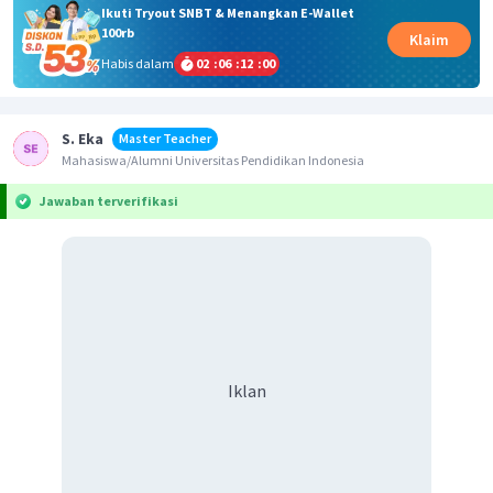
Ikuti Tryout SNBT & Menangkan E-Wallet
100rb
Klaim
Habis dalam
02
:
06
:
11
:
59
S. Eka
Master Teacher
Mahasiswa/Alumni Universitas Pendidikan Indonesia
Jawaban terverifikasi
Iklan