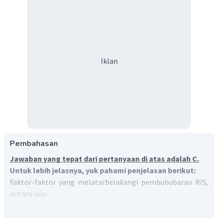
Iklan
Pembahasan
Jawaban yang tepat dari pertanyaan di atas adalah C.
Untuk lebih jelasnya, yuk pahami penjelasan berikut:
Faktor-faktor yang melatarbelakangi pembububaran RIS,
antara lain:
Tidak sesuainya negara Republik Indonesia Serikat