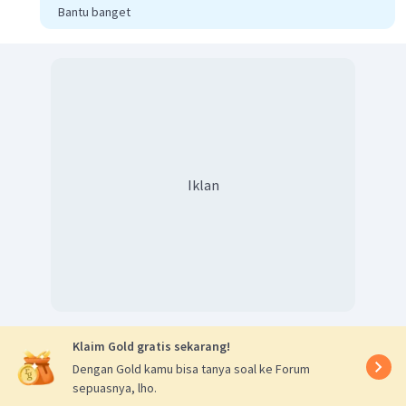
Tidak hanya memecah belah persatuan dan kesatuan
Bantu banget
Rl namun RIS juga menimbulkan masalah Sosial,
Ekonomi, dan Politik yang mempengaruh rakyat
Indonesia.
Iklan
Klaim Gold gratis sekarang!
Dengan Gold kamu bisa tanya soal ke Forum
sepuasnya, lho.