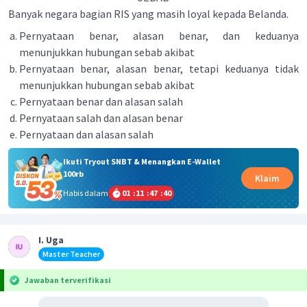
Banyak negara bagian RIS yang masih loyal kepada Belanda.
Pernyataan benar, alasan benar, dan keduanya
menunjukkan hubungan sebab akibat
Pernyataan benar, alasan benar, tetapi keduanya tidak
menunjukkan hubungan sebab akibat
Pernyataan benar dan alasan salah
Pernyataan salah dan alasan benar
Pernyataan dan alasan salah
Ikuti Tryout SNBT & Menangkan E-Wallet
100rb
Klaim
Habis dalam
01
:
11
:
47
:
39
I. Uga
Master Teacher
Jawaban terverifikasi