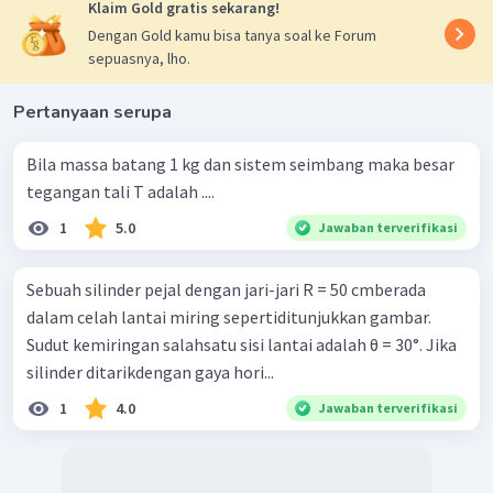
cos
Klaim Gold gratis sekarang!
kedua ruas di bagi
sehingga
θ
sin
(
)
θ
Dengan Gold kamu bisa tanya soal ke Forum
=
4
−
1
....
(
2
)
W
N
μ
A
sepuasnya, lho.
cos
θ
bagi persamaan (1) dan persamaan (2) akan di dapatkan
2
4
tan
−
5
tan
−
=
0
Pertanyaan serupa
μ
θ
θ
μ
2
(
4
⋅
0
,
78
)
tan
−
5
tan
−
0
,
78
=
0
θ
θ
2
3
,
12
⋅
tan
−
5
tan
−
0
,
78
=
0
Bila massa batang 1 kg dan sistem seimbang maka besar
θ
θ
tan
=
1
,
73
θ
tegangan tali T adalah ....
∘
=
6
0
θ
1
5.0
Jawaban terverifikasi
Oleh karena itu, Jawabannya adalah B.
Sebuah silinder pejal dengan jari-jari R = 50 cmberada
dalam celah lantai miring sepertiditunjukkan gambar.
Sudut kemiringan salahsatu sisi lantai adalah θ = 30°. Jika
silinder ditarikdengan gaya hori...
1
4.0
Jawaban terverifikasi