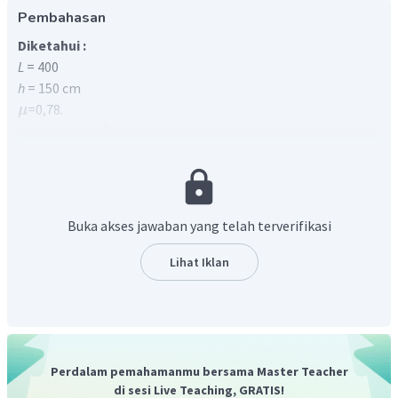
Pembahasan
Diketahui :
L
= 400
h
= 150 cm
=0,78.
μ
Ditanyakan :
... ?
θ
Penyelesaian :
Perhatikan gambar uraian gaya di bawah ini
Buka akses jawaban yang telah terverifikasi
Lihat Iklan
Perdalam pemahamanmu bersama Master Teacher
di sesi Live Teaching, GRATIS!