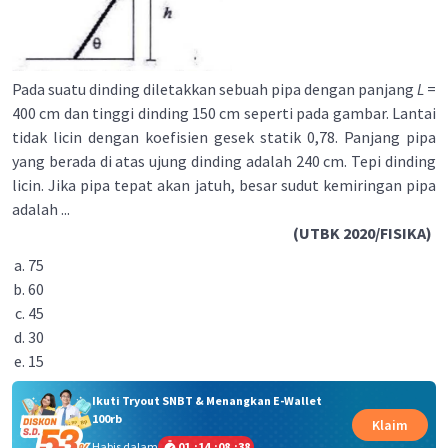
Pada suatu dinding diletakkan sebuah pipa dengan panjang
L
=
400 cm dan tinggi dinding 150 cm seperti pada gambar. Lantai
tidak licin dengan koefisien gesek statik 0,78. Panjang pipa
yang berada di atas ujung dinding adalah 240 cm. Tepi dinding
licin. Jika pipa tepat akan jatuh, besar sudut kemiringan pipa
adalah ...
(UTBK 2020/FISIKA)
75
60
45
30
15
Ikuti Tryout SNBT & Menangkan E-Wallet
100rb
Klaim
Habis dalam
01
:
14
:
08
:
38