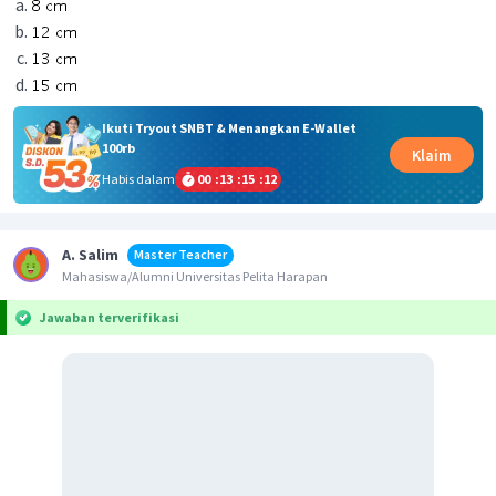
Ikuti Tryout SNBT & Menangkan E-Wallet
100rb
Klaim
Habis dalam
00
:
13
:
15
:
12
A. Salim
Master Teacher
Mahasiswa/Alumni Universitas Pelita Harapan
Jawaban terverifikasi