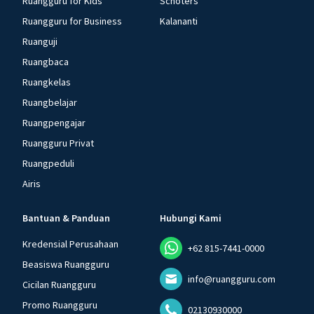
Ruangguru for Kids
Schoters
Ruangguru for Business
Kalananti
Ruanguji
Ruangbaca
Ruangkelas
Ruangbelajar
Ruangpengajar
Ruangguru Privat
Ruangpeduli
Airis
Bantuan & Panduan
Hubungi Kami
Kredensial Perusahaan
+62 815-7441-0000
Beasiswa Ruangguru
info@ruangguru.com
Cicilan Ruangguru
Promo Ruangguru
02130930000