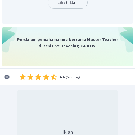
Lihat Iklan
Perdalam pemahamanmu bersama Master Teacher
di sesi Live Teaching, GRATIS!
Panjang
:
4.6
1
(
5 rating
)
Sehingga, panjang
adalah
.
Jadi, jawaban yang tepat adalah B.
Iklan