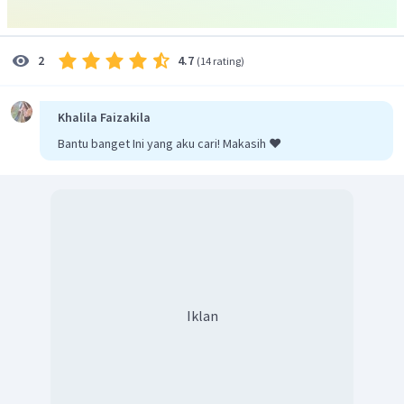
4.7
2
(
14 rating
)
Khalila Faizakila
Bantu banget Ini yang aku cari! Makasih ❤️
Iklan