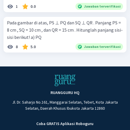
1
0.0
Jawaban terverifikasi
Pada gambar di atas, PS ⊥ PQ dan SQ ⊥ QR . Panjang PS =
8 cm , SQ = 10 cm , dan QR = 15 cm . Hitunglah panjang sisi-
sisi berikut! a) PQ
8
5.0
Jawaban terverifikasi
RUANGGURU HQ
Jl. Dr. Saharjo No.161, Manggarai Selatan, Tebet, Kota Jakarta
Selatan, Daerah Khusus Ibukota Jakarta 12860
Coba GRATIS Aplikasi Roboguru