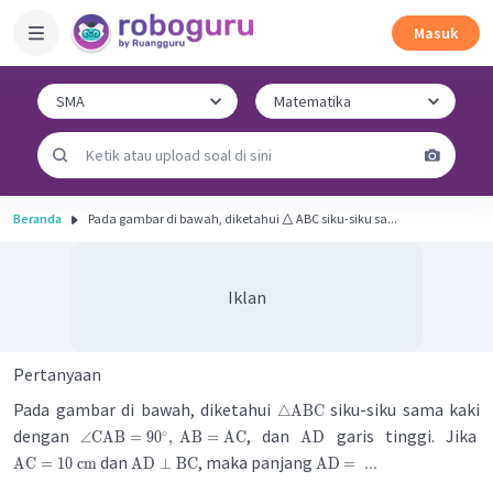
Masuk
Beranda
Pada gambar di bawah, diketahui △ ABC siku-siku sa...
Iklan
Pertanyaan
Pada gambar di bawah, diketahui
siku-siku sama kaki
△
ABC
dengan
, dan
garis tinggi. Jika
∘
∠
CAB
=
9
0
,
AB
=
AC
AD
dan
, maka panjang
AC
=
10
cm
AD
⊥
BC
AD
=
...