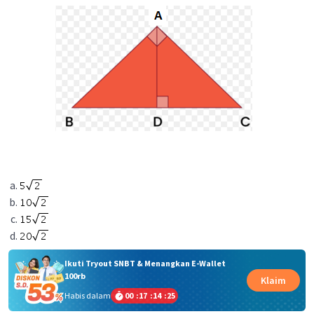
Ikuti Tryout SNBT & Menangkan E-Wallet
100rb
Klaim
Habis dalam
00
:
17
:
14
:
25