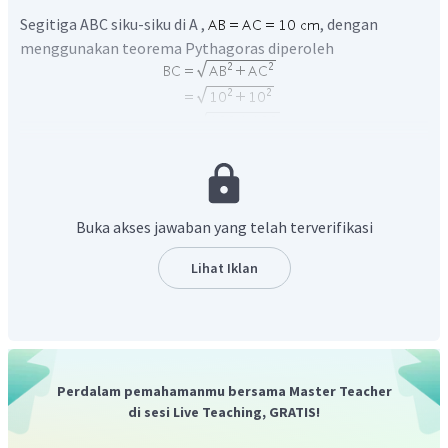
Segitiga ABC siku-siku di A ,
, dengan
menggunakan teorema Pythagoras diperoleh
Karena
dan AD tegak lurus BC, maka D berada di
tengah BC sehingga
.
Buka akses jawaban yang telah terverifikasi
Dengan menggunakan teorema Pythagoras pada segitiga
ACD diperoleh
Lihat Iklan
Perdalam pemahamanmu bersama Master Teacher
Jadi jawaban yang tepat adalah A.
di sesi Live Teaching, GRATIS!