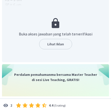
Segitiga
dan segitiga
merupakan dua segitiga
yang sebangun, sehingga panjang
sebagai berikut:
Buka akses jawaban yang telah terverifikasi
Lihat Iklan
Perdalam pemahamanmu bersama Master Teacher
di sesi Live Teaching, GRATIS!
Jadi, panjang
adalah
.
4.4
2
(
5 rating
)