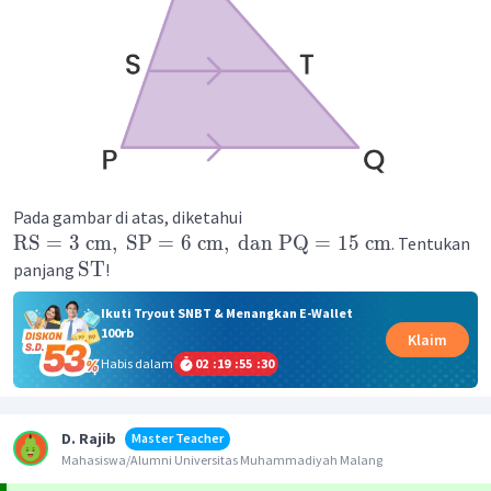
Pada gambar di atas, diketahui
RS
=
3
cm
,
SP
=
6
cm
,
dan
PQ
=
15
cm
. Tentukan
ST
panjang
!
Ikuti Tryout SNBT & Menangkan E-Wallet
100rb
Klaim
Habis dalam
02
:
19
:
55
:
30
D. Rajib
Master Teacher
Mahasiswa/Alumni Universitas Muhammadiyah Malang