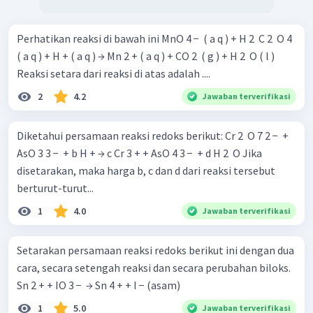
Perhatikan reaksi di bawah ini MnO 4 − ​ ( a q ) + H 2 ​ C 2 ​ O 4 ​
Dengan demikian, maka persamaan reaksi setaranya
−
−
O
(
)
+
Br
(
)
→
BrO
(
)
menjadi
.
( a q ) + H + ( a q ) → Mn 2 + ( a q ) + CO 2 ​ ( g ) + H 2 ​ O ( l )
g
a
q
a
q
3
3
Jadi, persamaan reaksi redoks yang terjadi antara ozon
Reaksi setara dari reaksi di atas adalah ....
dan ion bromida dalam air yang menghasilkan ion
2
4.2
Jawaban terverifikasi
bromat dalam larutan asam adalah
−
−
O
(
)
+
Br
(
)
→
BrO
(
)
.
g
a
q
a
q
3
3
Diketahui persamaan reaksi redoks berikut: Cr 2 ​ O 7 2 − ​ +
AsO 3 3 − ​ + b H + → c Cr 3 + + AsO 4 3 − ​ + d H 2 ​ O Jika
disetarakan, maka harga b, c dan d dari reaksi tersebut
berturut-turut...
1
4.0
Jawaban terverifikasi
Setarakan persamaan reaksi redoks berikut ini dengan dua
cara, secara setengah reaksi dan secara perubahan biloks.
Sn 2 + + IO 3 − ​ → Sn 4 + + I − (asam)
1
5.0
Jawaban terverifikasi