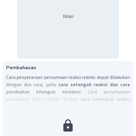
Iklan
Pembahasan
Cara penyetaraan persamaan reaksi redoks dapat dilakukan
dengan dua cara, yaitu
cara setengah reaksi dan cara
perubahan bilangan oksidasi
. Cara penyetaraan
persamaan reaksi redoks dengan
cara setengah reaksi
yaitu dengan melihat elektron yang diterima atau
dilepaskan. Penyetaraan dilakukan dengan
menyamakan
jumlah elektronnya
. Cara ini diutamakan untuk reaksi
dengan suasana reaksi telah diketahui. Cara penyetaraan
persamaan reaksi dengan
cara perubahan bilangan