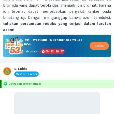
bromida yang dapat teroksidasi menjadi ion bromat, karena
ion bromat dapat menyebabkan penyakit kanker pada
binatang uji. Dengan menganggap bahwa ozon tereduksi,
tuliskan persamaan redoks yang terjadi dalam larutan
asam!
Ikuti Tryout SNBT & Menangkan E-Wallet
100rb
Klaim
Habis dalam
00
:
13
:
20
:
27
S. Lubis
Master Teacher
Jawaban terverifikasi