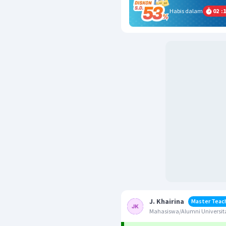
Habis dalam
02
:
1
J. Khairina
Master Teac
Mahasiswa/Alumni Universita