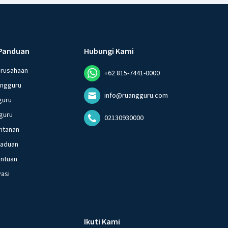
Panduan
Hubungi Kami
erusahaan
+62 815-7441-0000
angguru
info@ruangguru.com
guru
guru
02130930000
ntanan
gaduan
entuan
vasi
Ikuti Kami