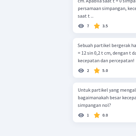
cm. Apabila saat t = 0 simpa
persamaan simpangan, kecepatan, d
saat t ...
7
3.5
Sebuah partikel bergerak 
= 12 sin 0,2 t cm, dengan 
kecepatan dan percepatan!
2
5.0
Untuk partikel yang menga
bagaimanakah besar kecepa
simpangan nol?
1
0.0