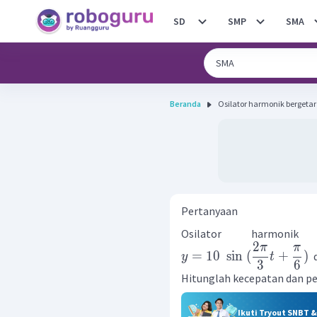
SD
SMP
SMA
Beranda
Osilator harmonik bergetar
Pertanyaan
Osilator harmonik
2
π
π
=
10
sin
(
+
)
d
y
t
3
6
Hitunglah kecepatan dan p
Ikuti Tryout SNBT 