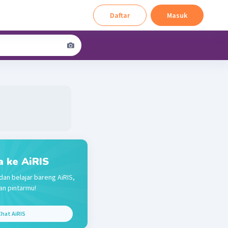
Daftar
Masuk
a ke AiRIS
dan belajar bareng AiRIS,
n pintarmu!
hat AiRIS