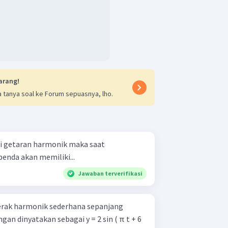
arang!
 tanya soal ke Forum sepuasnya, lho.
 getaran harmonik maka saat
nda akan memiliki...
Jawaban terverifikasi
rak harmonik sederhana sepanjang
an dinyatakan sebagai y = 2 sin ( π t + 6