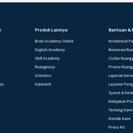
u
Produk Lainnya
Bantuan & 
Brain Academy Online
Kredensial P
English Academy
Beasiswa Ru
Skill Academy
Cicilan Ruang
Ruangkerja
Promo Ruang
Schoters
Laporan Kere
ess
Kalananti
Layanan Pen
Syarat & Ket
Kebijakan Pri
Tentang Kami
Kontak Kami
Press Kit