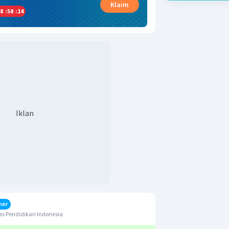
Klaim
8
:
58
:
14
Iklan
her
s Pendidikan Indonesia