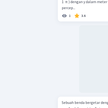
1 ​ π ) dengan y dalam mete
percep...
1
3.6
Sebuah benda bergetar deng