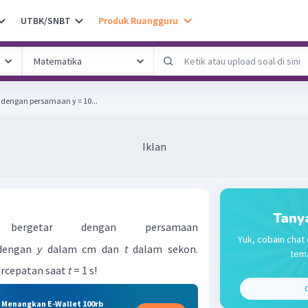
UTBK/SNBT
Produk Ruangguru
 dengan persamaan y = 10...
Iklan
Tany
 bergetar dengan persamaan
Yuk, cobain chat 
engan
y
dalam cm dan
t
dalam sekon.
tema
ercepatan saat
t
= 1 s!
C
& Menangkan E-Wallet 100rb