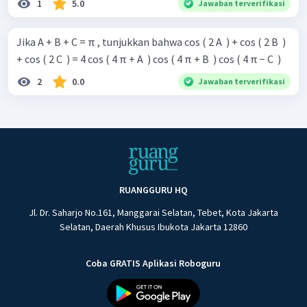
1
5.0
Jawaban terverifikasi
Jika A + B + C = π , tunjukkan bahwa cos ( 2 A ​ ) + cos ( 2 B ​ )
+ cos ( 2 C ​ ) = 4 cos ( 4 π + A ​ ) cos ( 4 π + B ​ ) cos ( 4 π − C ​ )
2
0.0
Jawaban terverifikasi
RUANGGURU HQ
Jl. Dr. Saharjo No.161, Manggarai Selatan, Tebet, Kota Jakarta
Selatan, Daerah Khusus Ibukota Jakarta 12860
Coba GRATIS Aplikasi Roboguru