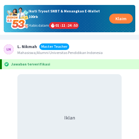
Ikuti Tryout SNBT & Menangkan E-Wallet
100rb
Klaim
Habis dalam
01
:
11
:
24
:
53
L. Nikmah
Master Teacher
Mahasiswa/Alumni Universitas Pendidikan Indonesia
Jawaban terverifikasi
Iklan