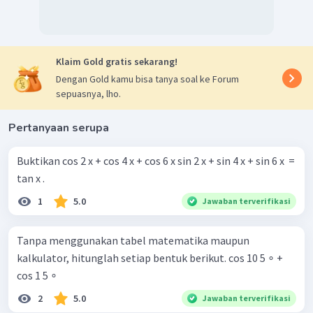
Klaim Gold gratis sekarang!
Dengan Gold kamu bisa tanya soal ke Forum
sepuasnya, lho.
Pertanyaan serupa
Buktikan cos 2 x + cos 4 x + cos 6 x sin 2 x + sin 4 x + sin 6 x ​ =
tan x .
1
5.0
Jawaban terverifikasi
Tanpa menggunakan tabel matematika maupun
kalkulator, hitunglah setiap bentuk berikut. cos 10 5 ∘ +
cos 1 5 ∘
2
5.0
Jawaban terverifikasi