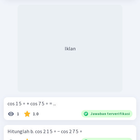
Iklan
cos 1 5 ∘ + cos 7 5 ∘ = ...
1
1.0
Jawaban terverifikasi
Hitunglah b. cos 2 1 5 ∘ − cos 2 7 5 ∘