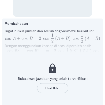
Pembahasan
Ingat rumus jumlah dan selisih trigonometri berikut ini:
1
1
cos
+
cos
=
2
cos
(
+
)
cos
(
−
)
A
B
A
B
A
B
2
2
Dengan menggunakan konsep di atas, diperoleh hasil:
1
1
∘
∘
∘
∘
cos
6
8
+
cos
5
2
=
2
cos
(
6
8
+
5
2
)
cos
2
2
1
1
∘
∘
=
2
cos
(
12
0
)
cos
(
1
6
)
2
2
∘
∘
=
2
cos
6
0
cos
8
1
∘
=
2
⋅
⋅
cos
8
2
∘
=
cos
8
Buka akses jawaban yang telah terverifikasi
Jadi,
.
Lihat Iklan