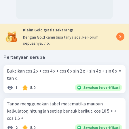
Klaim Gold gratis sekarang!
Dengan Gold kamu bisa tanya soal ke Forum
sepuasnya, lho.
Pertanyaan serupa
Buktikan cos 2 x + cos 4 x + cos 6 x sin 2 x + sin 4 x + sin 6 x ​ =
tan x .
1
5.0
Jawaban terverifikasi
Tanpa menggunakan tabel matematika maupun
kalkulator, hitunglah setiap bentuk berikut. cos 10 5 ∘ +
cos 1 5 ∘
2
5.0
Jawaban terverifikasi