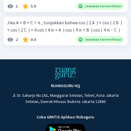
1
5.0
Jawaban terverifikasi
Jika A + B + C = π , tunjukkan bahwa cos ( 2 A ​ ) + cos ( 2 B ​ )
+ cos ( 2 C ​ ) = 4 cos ( 4 π + A ​ ) cos ( 4 π + B ​ ) cos ( 4 π − C ​ )
2
0.0
Jawaban terverifikasi
RUANGGURU HQ
Jl. Dr. Saharjo No.161, Manggarai Selatan, Tebet, Kota Jakarta
Selatan, Daerah Khusus Ibukota Jakarta 12860
Coba GRATIS Aplikasi Roboguru