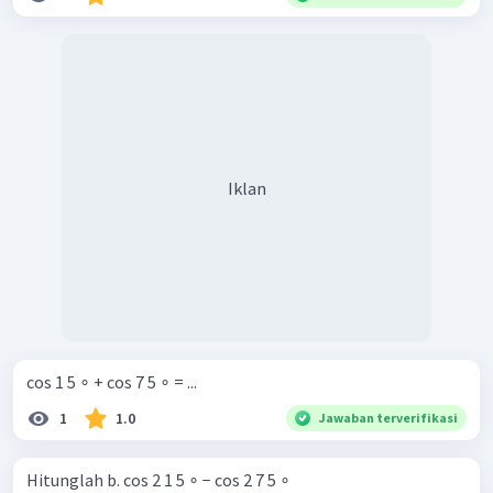
Iklan
cos 1 5 ∘ + cos 7 5 ∘ = ...
1
1.0
Jawaban terverifikasi
Hitunglah b. cos 2 1 5 ∘ − cos 2 7 5 ∘