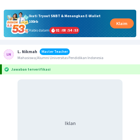
Ikuti Tryout SNBT & Menangkan E-Wallet
100rb
Klaim
Habis dalam
01
:
08
:
54
:
53
L. Nikmah
Master Teacher
Mahasiswa/Alumni Universitas Pendidikan Indonesia
Jawaban terverifikasi
Iklan