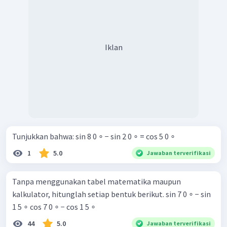
Iklan
Tunjukkan bahwa: sin 8 0 ∘ − sin 2 0 ∘ = cos 5 0 ∘
1
5.0
Jawaban terverifikasi
Tanpa menggunakan tabel matematika maupun
kalkulator, hitunglah setiap bentuk berikut. sin 7 0 ∘ − sin
1 5 ∘ cos 7 0 ∘ − cos 1 5 ∘ ​
44
5.0
Jawaban terverifikasi