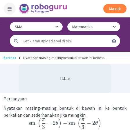
Masuk
Beranda
Nyatakan masing-masing bentuk di bawah ini ke bent...
Iklan
Pertanyaan
Nyatakan masing-masing bentuk di bawah ini ke bentuk
perkalian dan sederhanakan jika mungkin.
π
π
(
)
(
)
sin
+
2
−
sin
−
2
θ
θ
3
3