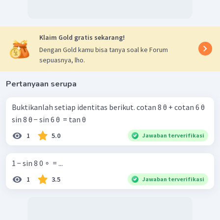
Klaim Gold gratis sekarang!
Dengan Gold kamu bisa tanya soal ke Forum
sepuasnya, lho.
Pertanyaan serupa
Buktikanlah setiap identitas berikut. cotan 8 θ + cotan 6 θ
sin 8 θ − sin 6 θ ​ = tan θ
1
5.0
Jawaban terverifikasi
1 − sin 8 0 ∘ ​ = ...
1
3.5
Jawaban terverifikasi