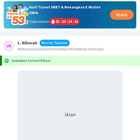
Ikuti Tryout SNBT & Menangkan E-Wallet
100rb
Klaim
Habis dalam
01
:
23
:
14
:
32
L. Nikmah
Master Teacher
Mahasiswa/Alumni Universitas Pendidikan Indonesia
Jawaban terverifikasi
Iklan