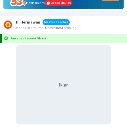
Habis dalam
01
:
13
:
06
:
36
H. Hermawan
Master Teacher
Mahasiswa/Alumni Universitas Lampung
Jawaban terverifikasi
Iklan