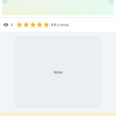
5.0
1
(
1 rating
)
Iklan