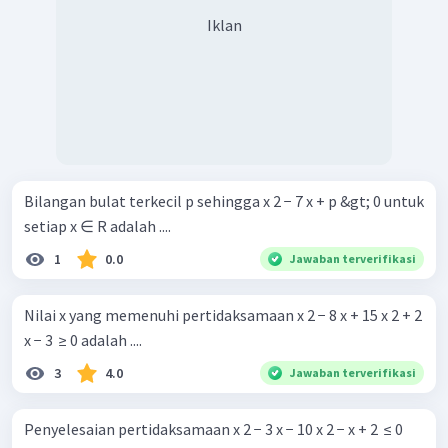
Iklan
Bilangan bulat terkecil p sehingga x 2 − 7 x + p &gt; 0 untuk
setiap x ∈ R adalah ....
1
0.0
Jawaban terverifikasi
Nilai x yang memenuhi pertidaksamaan x 2 − 8 x + 15 x 2 + 2
x − 3 ​ ≥ 0 adalah ....
3
4.0
Jawaban terverifikasi
Penyelesaian pertidaksamaan x 2 − 3 x − 10 x 2 − x + 2 ​ ≤ 0