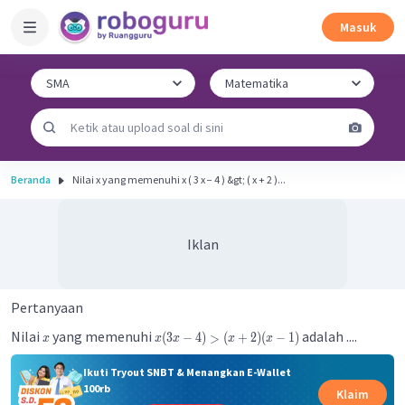
Masuk
Beranda
Nilai x yang memenuhi x ( 3 x − 4 ) &gt; ( x + 2 )...
Iklan
Pertanyaan
Nilai
yang memenuhi
adalah ....
(
3
−
4
)
>
(
+
2
)
(
−
1
)
x
x
x
x
x
Ikuti Tryout SNBT & Menangkan E-Wallet
100rb
Klaim