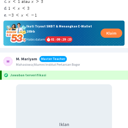
Ikuti Tryout SNBT & Menangkan E-Wallet
100rb
Klaim
Habis dalam
01
:
09
:
29
:
23
M. Mariyam
Master Teacher
Mahasiswa/Alumni Institut Pertanian Bogor
Jawaban terverifikasi
Iklan