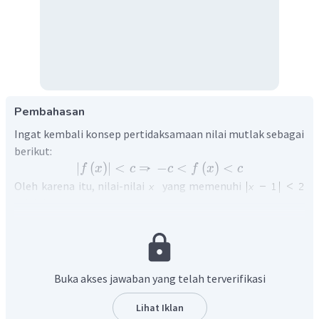
Pembahasan
Ingat kembali konsep pertidaksamaan nilai mutlak sebagai
berikut:
∣
(
)
∣
<
⇒
−
<
(
)
<
f
x
c
c
f
x
c
Oleh karena itu, nilai-nilai
yang memenuhi
adalah
∣
−
1
∣
<
2
x
⇒
−
2
<
−
1
<
2
x
⇒
−
2
+
1
<
−
1
+
1
<
2
+
1
x
⇒
−
1
<
<
3
x
Buka akses jawaban yang telah terverifikasi
Jadi, pilihan jawaban yang tepat adalah A.
Lihat Iklan