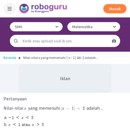
Masuk
Beranda
Nilai-nilai x yang memenuhi ∣ x − 1∣ &lt; 2 adalah...
Iklan
Pertanyaan
Nilai-nilai
yang memenuhi
adalah ...
∣
−
1∣
<
2
x
x