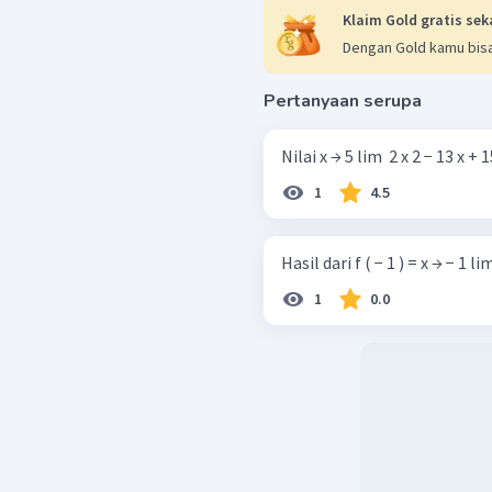
Klaim Gold gratis sek
Dengan Gold kamu bisa
Pertanyaan serupa
Nilai x → 5 lim ​ 2 x 2 − 13 x + 1
1
4.5
Hasil dari f ( − 1 ) = x → − 1 lim ​
1
0.0