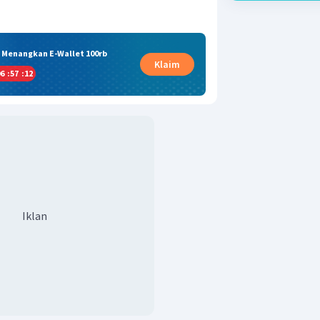
& Menangkan E-Wallet 100rb
Klaim
6
:
57
:
11
Iklan