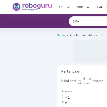
SD
SMP
SMA
Beranda
Nilai dari x → 6 lim ​ x − 6 6 − x
Pertanyaan
6
−
x
Nilai dari
adalah ....
lim
−
6
x
→
6
x