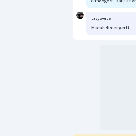
dimengerti Bantu ba
tasyawibu
Mudah dimengerti