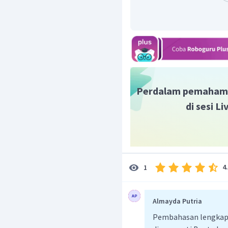
Oleh karena itu, jawaba
Perdalam pemaham
di sesi L
4
1
Almayda Putria
Pembahasan lengkap b