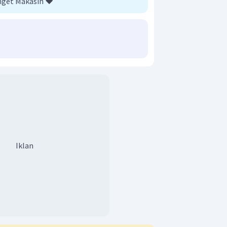
nget Makasih ❤️
Iklan