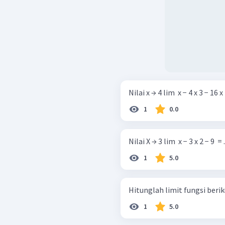
Nilai x → 4 lim ​ x − 4 x 3 − 16 x
1
0.0
Nilai X → 3 lim ​ x − 3 x 2 − 9 ​ = .
1
5.0
1
5.0