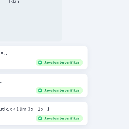
Iklan
 ​ = …
Jawaban terverifikasi
..
Jawaban terverifikasi
Hitunglah limit fungsi berikut! c. x → 1 lim ​ 3 x ​ − 1 x − 1 ​
Jawaban terverifikasi