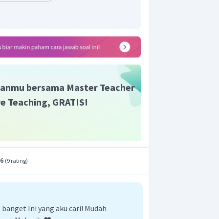
n yang benar adalah B.
anmu bersama Master Teacher
ive Teaching, GRATIS!
.6
(
9 rating
)
anget Ini yang aku cari! Mudah