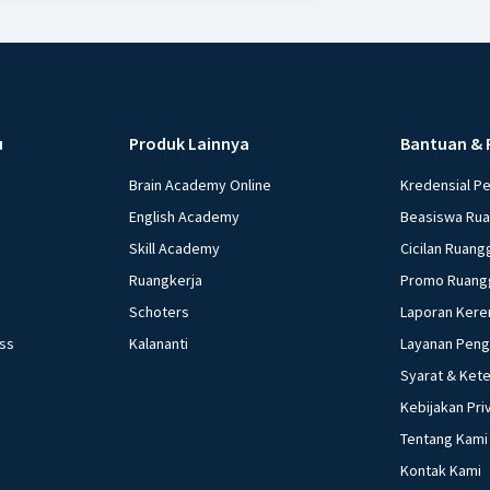
u
Produk Lainnya
Bantuan & 
Brain Academy Online
Kredensial P
English Academy
Beasiswa Ru
Skill Academy
Cicilan Ruang
Ruangkerja
Promo Ruang
Schoters
Laporan Kere
ess
Kalananti
Layanan Pen
Syarat & Ket
Kebijakan Pri
Tentang Kami
Kontak Kami