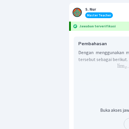
S. Nur
Master Teacher
Jawaban terverifikasi
Pembahasan
Dengan menggunakan meto
tersebut sebagai berikut.
lim
x
Berdasarkan uraian di at
nilai limit tersebut har
Dengan menggunakan me
diperoleh nilai limit ters
Buka akses jaw