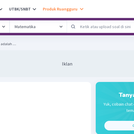
UTBK/SNBT
Produk Ruangguru
 ​ adalah ....
Iklan
Tany
Yuk, cobain chat 
tema
C