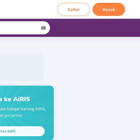
Daftar
Masuk
a ke AiRIS
dan belajar bareng AiRIS,
n pintarmu!
hat AiRIS