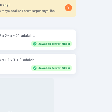
arang!
 tanya soal ke Forum sepuasnya, lho.
5 x 2 − x − 20 ​ adalah...
Jawaban terverifikasi
 x + 1 x 3 ​ + 3 ​ adalah ...
Jawaban terverifikasi