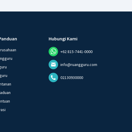
Panduan
Hubungi Kami
erusahaan
+62 815-7441-0000
angguru
info@ruangguru.com
guru
guru
02130930000
ntanan
gaduan
entuan
vasi