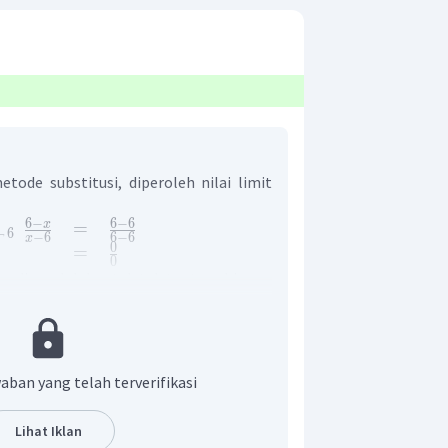
de substitusi, diperoleh nilai limit
6
−
6
−
6
x
=
→
6
−
6
6
−
6
x
0
=
0
as, diperoleh bentuk tak tentu sehingga
us ditentukan dengan metode yang lain.
tode pemfaktoran terlebih dahulu,
ebut sebagai berikut.
aban yang telah terverifikasi
Lihat Iklan