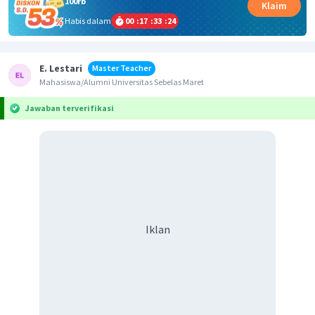
100rb
Klaim
Habis dalam
00
:
17
:
33
:
24
E. Lestari
Master Teacher
Mahasiswa/Alumni Universitas Sebelas Maret
Jawaban terverifikasi
Iklan