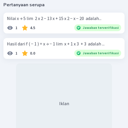
Pertanyaan serupa
Nilai x → 5 lim ​ 2 x 2 − 13 x + 15 x 2 − x − 20 ​ adalah...
1
4.5
Jawaban terverifikasi
Hasil dari f ( − 1 ) = x → − 1 lim ​ x + 1 x 3 ​ + 3 ​ adalah ...
1
0.0
Jawaban terverifikasi
Iklan