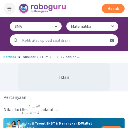
Masuk
Beranda
Nilai dari x → 1 lim ​ x − 1 1 − x 2 ​ adalah ...
Iklan
Pertanyaan
2
1
−
x
Nilai dari
adalah ...
lim
−
1
x
→
1
x
Ikuti Tryout SNBT & Menangkan E-Wallet