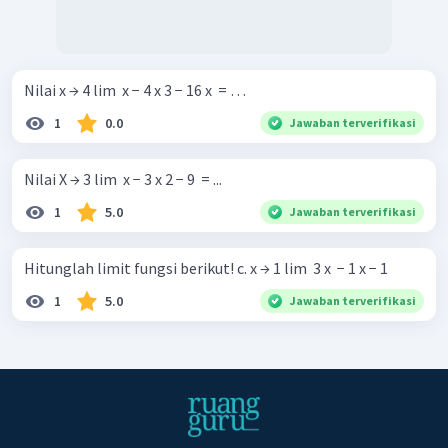
Nilai x → 4 lim ​ x − 4 x 3 − 16 x ​ = …
1
0.0
Jawaban terverifikasi
Nilai X → 3 lim ​ x − 3 x 2 − 9 ​ = ...
1
5.0
Jawaban terverifikasi
Hitunglah limit fungsi berikut! c. x → 1 lim ​ 3 x ​ − 1 x − 1 ​
1
5.0
Jawaban terverifikasi