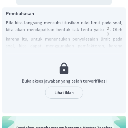
Pembahasan
Bila kita langsung mensubstitusikan nilai limit pada soal,
kita akan mendapatkan bentuk tak tentu yaitu
. Oleh
karena itu, untuk menentukan penyelesaian limit pada
soal, kita dapat menggunakan pemfaktoran, karena
terdapat bentuk persamaan kuadrat. Diperoleh:
Buka akses jawaban yang telah terverifikasi
Lihat Iklan
Jadi, nilai dari
adalah 2.
Perdalam pemahamanmu bersama Master Teacher