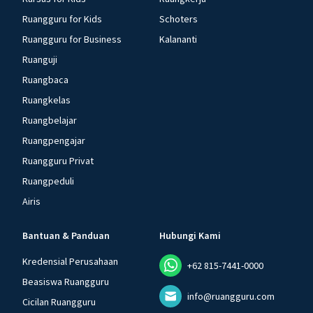
Ruangguru for Kids
Schoters
Ruangguru for Business
Kalananti
Ruanguji
Ruangbaca
Ruangkelas
Ruangbelajar
Ruangpengajar
Ruangguru Privat
Ruangpeduli
Airis
Bantuan & Panduan
Hubungi Kami
Kredensial Perusahaan
+62 815-7441-0000
Beasiswa Ruangguru
info@ruangguru.com
Cicilan Ruangguru