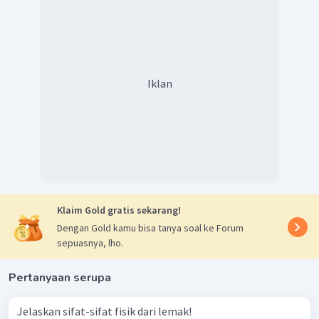
Senyawa di atas merupakan senyawa lipid dengan R
= R
=
1
2
R
= C
H
atau dapat dikatakan senyawa lemak dengan
3
11
23
Iklan
asam lemak yang merupakan asam karboksilat berupa
asam laurat (
) yang merupakan asam lemak
jenuh
Jadi, yang merupakan struktur lipid adalah gambar
nomor 2.
Klaim Gold gratis sekarang!
Dengan Gold kamu bisa tanya soal ke Forum
sepuasnya, lho.
Pertanyaan serupa
Jelaskan sifat-sifat fisik dari lemak!