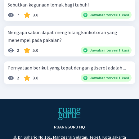
Sebutkan kegunaan lemak bagi tubuh!
7
3.6
Jawaban terverifikasi
Mengapa sabun dapat menghilangkankotoran yang
menempel pada pakaian?
2
5.0
Jawaban terverifikasi
Pernyataan berikut yang tepat dengan gliserol adalah ...
2
3.6
Jawaban terverifikasi
RUANGGURU HQ
Jl. Dr. Saharjo No.161, Manggarai Selatan, Tebet, Kota Jakarta