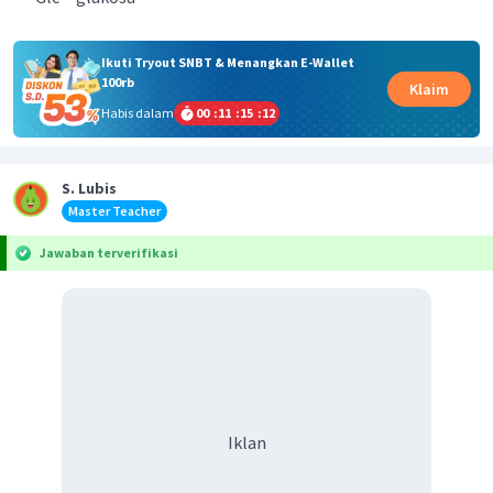
Ikuti Tryout SNBT & Menangkan E-Wallet
100rb
Klaim
Habis dalam
00
:
11
:
15
:
12
S. Lubis
Master Teacher
Jawaban terverifikasi
Iklan