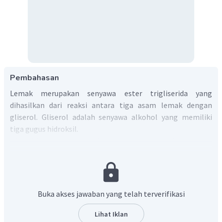
Pembahasan
Lemak merupakan senyawa ester trigliserida yang
dihasilkan dari reaksi antara tiga asam lemak dengan
gliserol. Gliserol adalah senyawa alkohol yang memiliki
tiga gugus hidroksil.
Hidrolisis lemak dan minyak akan menghasilkan asam
lemak dan gliserol.
Struktur gliserol adalah sebagai berikut
Buka akses jawaban yang telah terverifikasi
Lihat Iklan