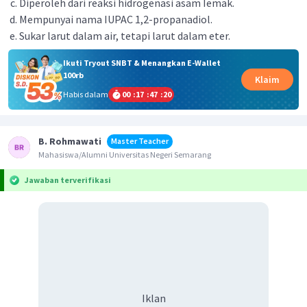
Diperoleh dari reaksi hidrogenasi asam Iemak.
Mempunyai nama IUPAC 1,2-propanadiol.
Sukar larut dalam air, tetapi larut dalam eter.
Ikuti Tryout SNBT & Menangkan E-Wallet
100rb
Klaim
Habis dalam
00
:
17
:
47
:
20
B. Rohmawati
Master Teacher
Mahasiswa/Alumni Universitas Negeri Semarang
Jawaban terverifikasi
Iklan