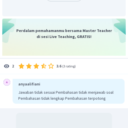
Sehingga pernyataaan yang benar tentang gliserol adalah
komponen penyusun lemak.
Perdalam pemahamanmu bersama Master Teacher
Jadi, jawaban yang tepat adalah B.
di sesi Live Teaching, GRATIS!
3.6
2
(
3 rating
)
anyaalifiani
Jawaban tidak sesuai Pembahasan tidak menjawab soal
Pembahasan tidak lengkap Pembahasan terpotong