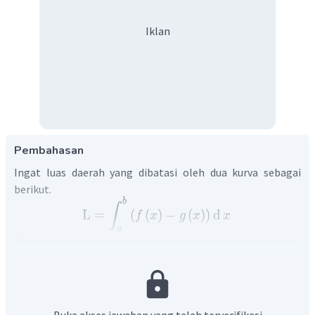
Iklan
Pembahasan
Ingat luas daerah yang dibatasi oleh dua kurva sebagai
berikut.
b
∫
L
=
(
(
)
−
(
)
)
d
f
x
g
x
x
a
(
)
(
)
adalah kurva yang terletak di atas dan
adalah
f
x
g
x
=
=
kurva yang terletak di bawah, serta
dan
x
a
x
b
merupakan batas daerah arsirannya.
2
=
6
+
5
−
Kurva
, garis
, dan sumbu
dapat
y
x
x
y
=
4
y
x
digambarkan sebagai berikut.
Buka akses jawaban yang telah terverifikasi