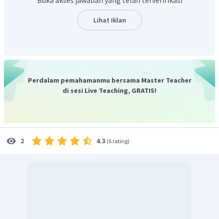
Lihat Iklan
Perdalam pemahamanmu bersama Master Teacher
di sesi Live Teaching, GRATIS!
4.3
2
(
6 rating
)
Selanjutnya, batas arsiran dapat ditentukan dengan
2
=
6
+
5
−
menentukan titik potong kurva
, dan
y
x
x
garis
sebagai berikut.
=
4
y
x
2
=
6
+
5
−
y
x
x
1
=
4
y
x
2
=
y
y
1
2
2
6
+
5
−
=
4
x
x
x