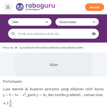
Masuk
Beranda
Luas daerah di kuadran pertama yang dibatasi oleh ...
Iklan
Pertanyaan
Luas daerah di kuadran pertama yang dibatasi oleh kurva
, garis
, dan sumbu
adalah ... satuan luas.
2
y
=
6
+
5
−
=
4
y
x
x
y
x