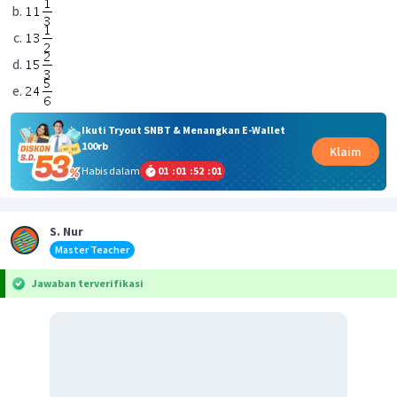
Ikuti Tryout SNBT & Menangkan E-Wallet
100rb
Klaim
Habis dalam
01
:
01
:
52
:
01
S. Nur
Master Teacher
Jawaban terverifikasi