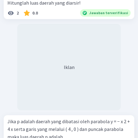
27
Hitunglah luas daerah yang diarsir!
=
2
1
=
13
2
0.0
Jawaban terverifikasi
2
Dengan demikian, luas daerah di kuadran pertama yang
dibatasi oleh kurva
, garis
, dan sumbu
2
y
=
6
+
5
−
=
4
y
x
x
y
x
1
13
adalah
satuan luas.
2
Oleh karena itu, jawaban yang benar adalah C.
Iklan
Jika p adalah daerah yang dibatasi oleh parabola y = − x 2 +
4 x serta garis yang melalui ( 4 , 0 ) dan puncak parabola
maka luas daerah p adalah..