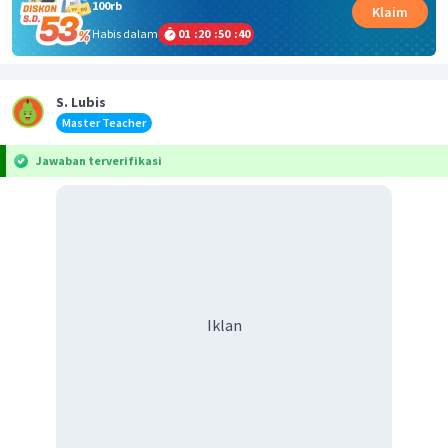
100rb
Klaim
Habis dalam
01
:
20
:
50
:
40
S. Lubis
Master Teacher
Jawaban terverifikasi
Iklan