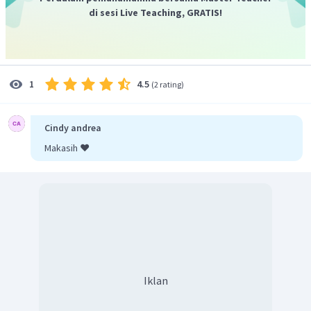
di sesi Live Teaching, GRATIS!
4.5
1
(
2 rating
)
Cindy andrea
Makasih ❤️
Iklan