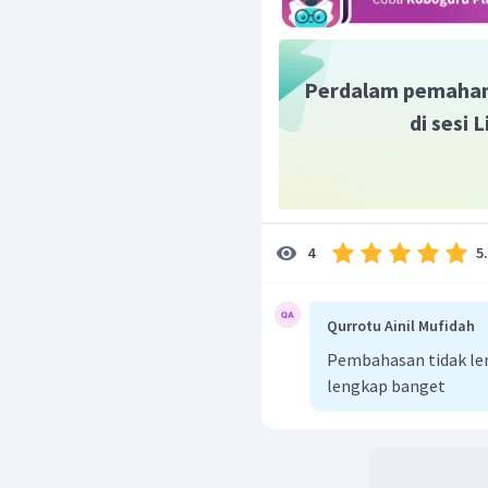
Perdalam pemaha
Dengan menggunakan tab
di sesi 
P
(
25
<
<
30
)
X
5
4
Catatan:
Qurrotu Ainil Mufidah
Untuk menentukan nilai d
Pembahasan tidak le
1
,
25
=
1
,
2
+
0
,
05
. P
lengkap banget
1
,
2
pada kolom paling kiri
paling atas perhatikan a
Pada pertemuan kedua gar
P
(
<
1
,
25
)
=
0
,
89
Z