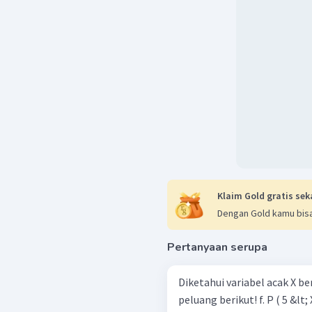
P
(
menentuka nilai dari
Klaim Gold gratis sek
Dengan Gold kamu bisa
Pertanyaan serupa
Dengan demikian, nilai p
0
,
3944
.
Diketahui variabel acak X ber
peluang berikut! f. P (