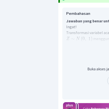
Pembahasan
Jawaban yang benar unt
Ingat!
Transformasi variabel ac
∼
(
0
,
1
)
menggun
Z
N
Perhatikan perhitungan be
Diketahui:
Buka akses j
Sehingga