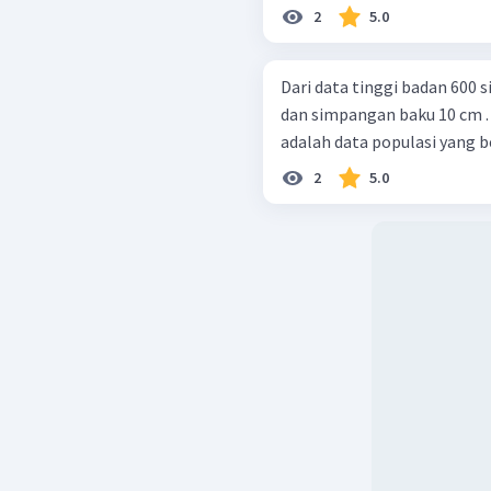
2
5.0
Dari data tinggi badan 600 
dan simpangan baku 10 cm 
adalah data populasi yang be
2
5.0