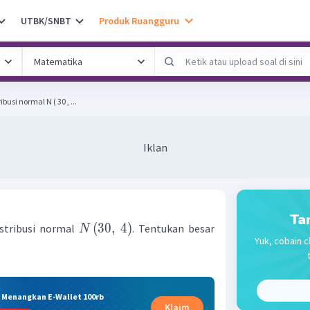
UTBK/SNBT
Produk Ruangguru
busi normal N ( 30 , ...
Iklan
Ta
(
30
,
4
)
stribusi normal
. Tentukan besar
N
Yuk, cobain c
& Menangkan E-Wallet 100rb
Klaim