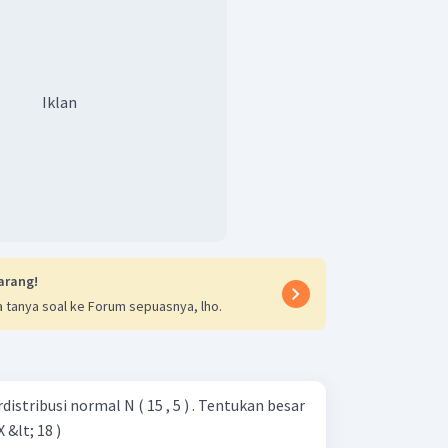
<
0
)
.
Z
Iklan
arang!
 tanya soal ke Forum sepuasnya, lho.
P
(
25
<
<
30
)
eluang dari
adalah
X
distribusi normal N ( 15 , 5 ) . Tentukan besar
 5 &lt; X &lt; 18 )