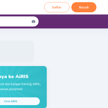
Daftar
Masuk
nya ke AiRIS
hat dan belajar bareng AiRIS,
teman pintarmu!
Chat AiRIS