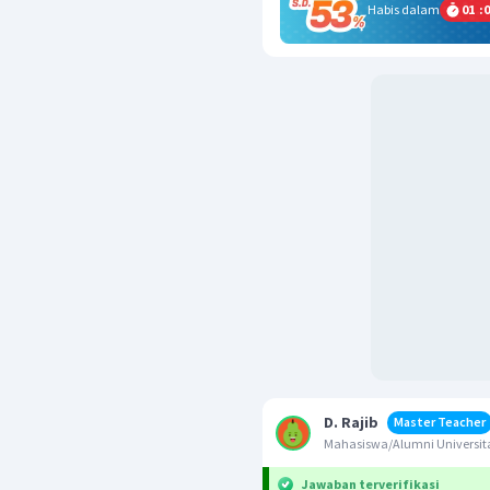
Habis dalam
01
:
0
D. Rajib
Master Teacher
Mahasiswa/Alumni Univers
Jawaban terverifikasi