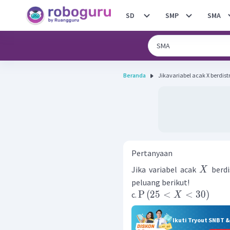
SD
SMP
SMA
Beranda
Jikavariabel acak X berdistri
Pertanyaan
Jika variabel acak
berdi
X
peluang berikut!
P
(
25
<
<
30
)
c.
X
Ikuti Tryout SNBT 