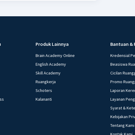
u
Produk Lainnya
Bantuan & 
Brain Academy Online
Kredensial P
English Academy
Beasiswa Ru
Skill Academy
Cicilan Ruang
Ruangkerja
Promo Ruang
Schoters
Laporan Kere
ess
Kalananti
Layanan Pen
Syarat & Ket
Kebijakan Pri
Tentang Kami
Kontak Kami