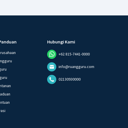
Panduan
Hubungi Kami
erusahaan
+62 815-7441-0000
angguru
info@ruangguru.com
guru
guru
02130930000
ntanan
gaduan
entuan
vasi