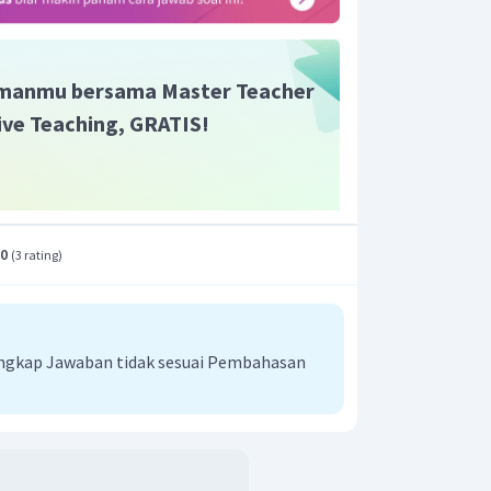
30
−
30
=
z
2
4
0
=
−
4
=
0
manmu bersama Master Teacher
el normal baku diperoleh
Live Teaching, GRATIS!
=
P
(
−
1
,
25
<
Z
<
0
)
=
P
(
<
0
)
−
P
(
<
−
1
,
25
)
Z
Z
=
P
(
<
0
)
−
[
1
−
P
(
<
1
,
25
)
]
Z
Z
=
P
(
<
0
)
+
P
(
<
1
,
25
)
−
1
Z
Z
=
0
,
5000
+
0
,
8944
−
1
.0
(
3 rating
)
=
0
,
3944
P
(
<
1
,
25
)
ari
, perhatikan bahwa
Z
ngkap Jawaban tidak sesuai Pembahasan
ada tabel distribusi
perhatikan angka
Z
 lalu tarik garis ke kanan dan pada baris
0
,
05
ngka
kemudian tarik garis ke bawah.
is di dapatkan nilai
44
. Dengan cara yang sama untuk