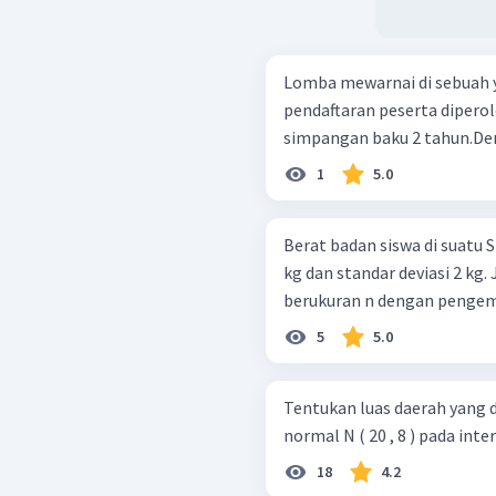
Lomba mewarnai di sebuah ya
pendaftaran peserta dipero
simpangan baku 2 tahun.De
1
5.0
Berat badan siswa di suatu 
kg dan standar deviasi 2 kg
berukuran n dengan pengemba
5
5.0
Tentukan luas daerah yang dibat
normal N ( 20 , 8 ) pada inter
18
4.2