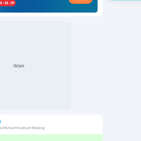
3
:
41
:
07
Iklan
itas Muhammadiyah Malang