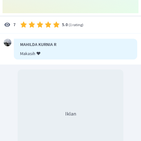
5.0
7
(
1 rating
)
MAHILDA KURNIA R
Makasih ❤️
Iklan