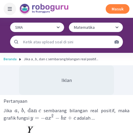
Masuk
Beranda
Jika a , b , dan c sembarang bilangan real positif...
Iklan
Pertanyaan
,
,
dan
Jika
sembarang bilangan real positif, maka
a
b
c
2
=
−
−
+
grafik fungsi
adalah ....
y
a
x
b
x
c