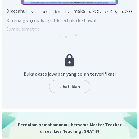
Diketahui
, maka
,
,
.
Karena
maka grafik terbuka ke bawah.
Sumbu simetri :
Karena
dan
maka sumbu simetri bernilai negatif.
Sehingga sumbu simetri kurva berada pada sebelah kiri
sumbu-
Pada pilihan jawaban, kurva yang terbuka ke bawah dan
Buka akses jawaban yang telah terverifikasi
terletak pada sebelah kiri sumbu-
terlihat pada pilihan
jawaban D
Lihat Iklan
Oleh karena itu, jawaban yang benar adalah D
Perdalam pemahamanmu bersama Master Teacher
di sesi Live Teaching, GRATIS!