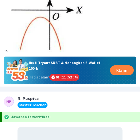
Ikuti Tryout SNBT & Menangkan E-Wallet
100rb
Klaim
Habis dalam
01
:
11
:
52
:
45
N. Puspita
Master Teacher
Jawaban terverifikasi