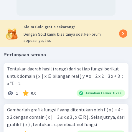
Klaim Gold gratis sekarang!
Dengan Gold kamu bisa tanya soal ke Forum
sepuasnya, lho.
Pertanyaan serupa
Tentukan daerah hasil (range) dari setiap fungsi berikut
untuk domain { x ∣ x ∈ bilangan real } y = x − 2 x 2 − 3 x + 3 ​ ;
x  = 2
1
0.0
Jawaban terverifikasi
Gambarlah grafik fungsi f yang ditentukan oleh f ( x ) = 4 −
x 2 dengan domain { x ∣ − 3 ≤ x ≤ 3 , x ∈ R } . Selanjutnya, dari
grafik f ( x ) , tentukan : c.pembuat nol fungsi