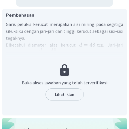
Pembahasan
Garis pelukis kerucut merupakan sisi miring pada segitiga
siku-siku dengan jari-jari dan tinggi kerucut sebagai sisi-sisi
tegaknya.
=
48
cm
Diketahui diameter alas kerucut
. Jari-jari
d
48
d
=
=
=
24
cm
kerucut
. Tinggi kerucut
r
2
2
=
10
cm
. Panjang sisi miring dapat dihitung
t
menggunakan rumus Pythagoras sebagai berikut,
Buka akses jawaban yang telah terverifikasi
Lihat Iklan
Dengan demikian, panjang garis pelukisnya adalah
.