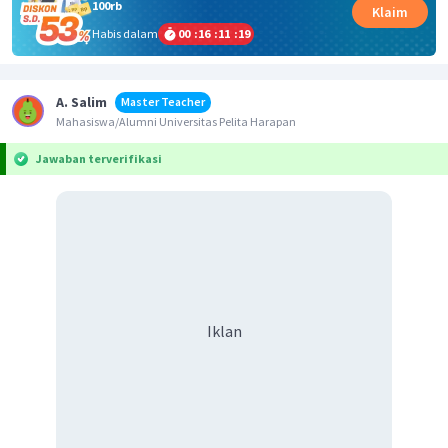
100rb
Klaim
Habis dalam
00
:
16
:
11
:
18
A. Salim
Master Teacher
Mahasiswa/Alumni Universitas Pelita Harapan
Jawaban terverifikasi
Iklan