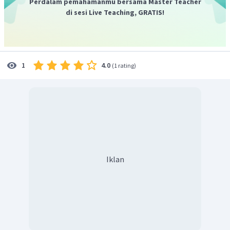
Perdalam pemahamanmu bersama Master Teacher
di sesi Live Teaching, GRATIS!
4.0
1
(
1 rating
)
Iklan