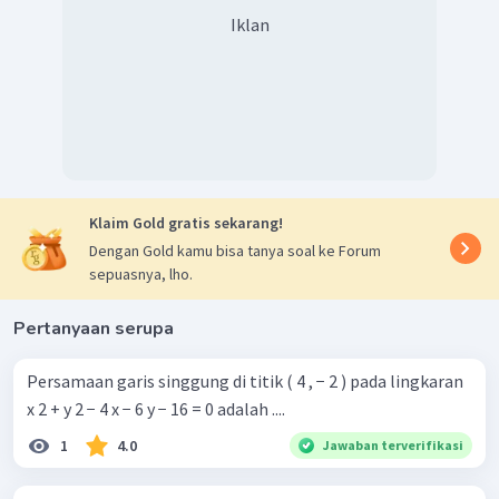
Iklan
Klaim Gold gratis sekarang!
Dengan Gold kamu bisa tanya soal ke Forum
sepuasnya, lho.
Pertanyaan serupa
Persamaan garis singgung di titik ( 4 , − 2 ) pada lingkaran
x 2 + y 2 − 4 x − 6 y − 16 = 0 adalah ....
1
4.0
Jawaban terverifikasi