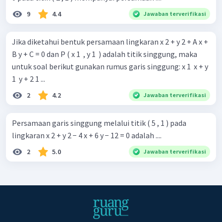
9
4.4
Jawaban terverifikasi
Jika diketahui bentuk persamaan lingkaran x 2 + y 2 + A x +
B y + C = 0 dan P ( x 1 ​ , y 1 ​ ) adalah titik singgung, maka
untuk soal berikut gunakan rumus garis singgung: x 1 ​ x + y
1 ​ y + 2 1 ...
2
4.2
Jawaban terverifikasi
Persamaan garis singgung melalui titik ( 5 , 1 ) pada
lingkaran x 2 + y 2 − 4 x + 6 y − 12 = 0 adalah ....
2
5.0
Jawaban terverifikasi