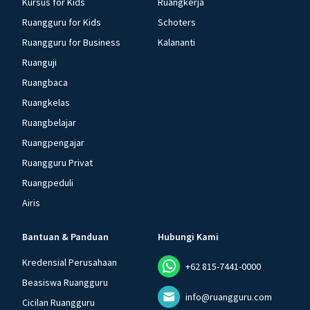
Kursus for Kids
Ruangkerja
Ruangguru for Kids
Schoters
Ruangguru for Business
Kalananti
Ruanguji
Ruangbaca
Ruangkelas
Ruangbelajar
Ruangpengajar
Ruangguru Privat
Ruangpeduli
Airis
Bantuan & Panduan
Hubungi Kami
Kredensial Perusahaan
+62 815-7441-0000
Beasiswa Ruangguru
info@ruangguru.com
Cicilan Ruangguru