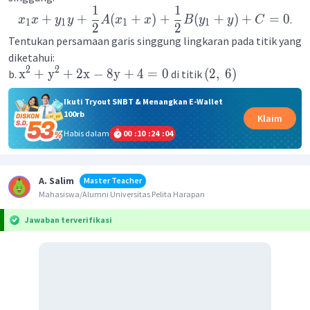
1
1
+
+
(
+
)
+
(
+
)
+
=
0
.
x
x
y
y
A
x
x
B
y
y
C
1
1
1
1
2
2
Tentukan persamaan garis singgung lingkaran pada titik yang
diketahui:
2
2
x
+
y
+
2
x
−
8
y
+
4
=
0
(
2
,
6
)
b.
di titik
Ikuti Tryout SNBT & Menangkan E-Wallet
100rb
Klaim
Habis dalam
00
:
10
:
24
:
04
A. Salim
Master Teacher
Mahasiswa/Alumni Universitas Pelita Harapan
Jawaban terverifikasi