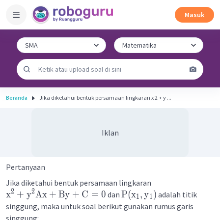
Masuk
Beranda
Jika diketahui bentuk persamaan lingkaran x 2 + y ...
Iklan
Pertanyaan
Jika diketahui bentuk persamaan lingkaran
2
2
x
+
y
Ax
+
By
+
C
=
0
P
(
x
,
y
)
dan
adalah titik
1
1
singgung, maka untuk soal berikut gunakan rumus garis
singgung: