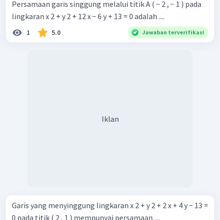
Persamaan garis singgung melalui titik A ( − 2 , − 1 ) pada
lingkaran x 2 + y 2 + 12 x − 6 y + 13 = 0 adalah ....
1
5.0
Jawaban terverifikasi
Iklan
Garis yang menyinggung lingkaran x 2 + y 2 + 2 x + 4 y − 13 =
0 pada titik ( 2 , 1 ) mempunyai persamaan ....