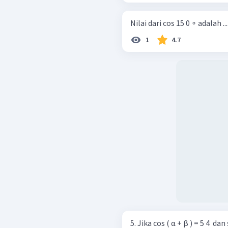
Nilai dari cos 15 0 ∘ adalah ...
1
4.7
5. Jika cos ( α + β ) = 5 4 ​ da