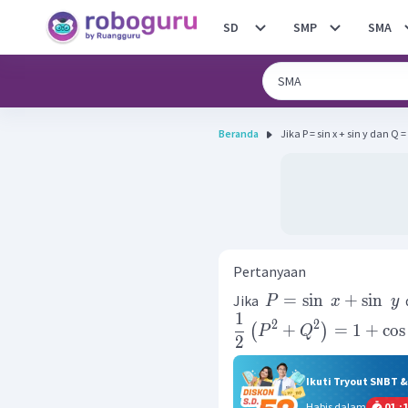
SD
SMP
SMA
Beranda
Jika P = sin x + sin y dan Q = 
Pertanyaan
=
sin
+
sin
Jika
P
x
y
1
2
2
+
=
1
+
cos
(
)
P
Q
2
Ikuti Tryout SNBT 
Habis dalam
01
:
1