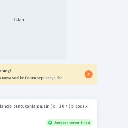
Iklan
arang!
 tanya soal ke Forum sepuasnya, lho.
ah: a. sin ( x − 3 0 ∘ ) b. cos ( x −
Jawaban terverifikasi