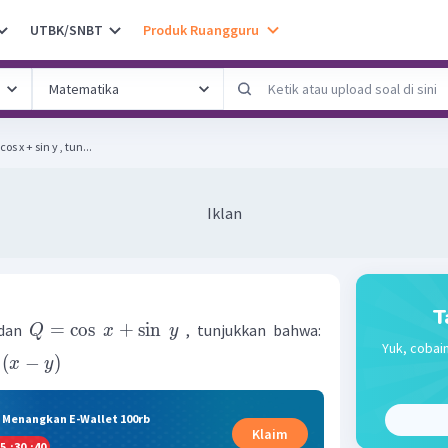
UTBK/SNBT
Produk Ruangguru
cos x + sin y , tun...
Iklan
T
=
cos
+
sin
dan
, tunjukkan bahwa:
Q
x
y
Yuk, cobain
(
−
)
x
y
& Menangkan E-Wallet 100rb
Klaim
5
:
30
:
40