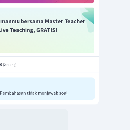
manmu bersama Master Teacher
 Live Teaching, GRATIS!
.0
(
2 rating
)
i Pembahasan tidak menjawab soal