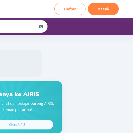
Daftar
Masuk
anya ke AiRIS
 chat dan belajar bareng AiRIS,
teman pintarmu!
Chat AiRIS