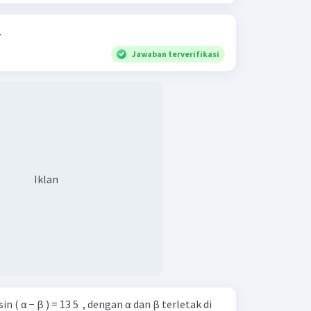
.
Jawaban terverifikasi
Iklan
n sin ( α − β ) = 13 5 ​ , dengan α dan β terletak di