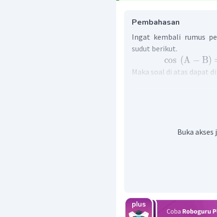
Pembahasan
Ingat kembali rumus pe
sudut berikut.
cos
(
A
−
B
)
Maka soal di atas dapat d
(
1
1
2
2
+
=
(
sin
+
si
(
)
P
Q
x
2
2
2
1
=
sin
+
2
(
(
x
2
1
=
(
2
sin
sin
x
2
=
sin
sin
+
x
y
=
1
+
cos
(
−
x
Buka akses 
Dengan demi
1
2
2
+
=
1
+
c
(
)
P
Q
2