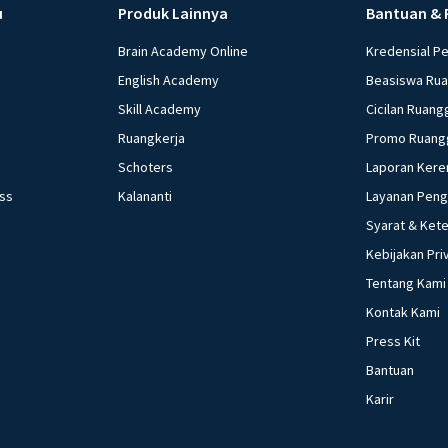
u
Produk Lainnya
Bantuan & 
Brain Academy Online
Kredensial P
English Academy
Beasiswa Ru
Skill Academy
Cicilan Ruang
Ruangkerja
Promo Ruang
Schoters
Laporan Kere
ess
Kalananti
Layanan Pen
Syarat & Ket
Kebijakan Pri
Tentang Kami
Kontak Kami
Press Kit
Bantuan
Karir