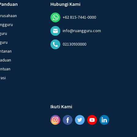
Panduan
Hubungi Kami
erusahaan
+62 815-7441-0000
angguru
info@ruangguru.com
guru
guru
02130930000
ntanan
gaduan
entuan
vasi
Ikuti Kami