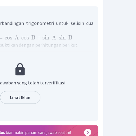
rbandingan trigonometri untuk selisih dua
=
cos
A
cos
B
+
sin
A
sin
B
ibuktikan dengan perhitungan berikut.
)
2
2
n
)
+
cos
_
cos
(
)
y
x
y
2
2
2
sin
sin
+
sin
+
cos
+
2
cos
cos
+
cos
)
(
)
)
x
y
y
x
x
y
y
+
2
cos
cos
+
2
)
y
x
y
cos
cos
+
1
x
y
)
y
jawaban yang telah terverifikasi
Lihat Iklan
kian, terbukti bahwa
os
(
−
)
.
x
y