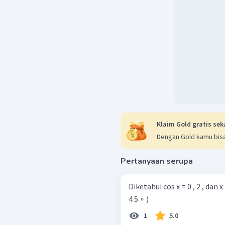
Klaim Gold gratis sek
Dengan Gold kamu bisa
Pertanyaan serupa
Diketahui cos x = 0 , 2 , dan x lancip. tentukanl
4 5 ∘ )
1
5.0