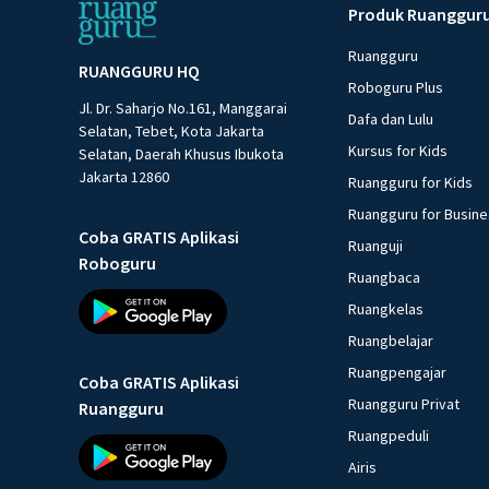
Produk Ruanggur
Ruangguru
RUANGGURU HQ
Roboguru Plus
Jl. Dr. Saharjo No.161, Manggarai
Dafa dan Lulu
Selatan, Tebet, Kota Jakarta
Kursus for Kids
Selatan, Daerah Khusus Ibukota
Jakarta 12860
Ruangguru for Kids
Ruangguru for Busin
Coba GRATIS Aplikasi
Ruanguji
Roboguru
Ruangbaca
Ruangkelas
Ruangbelajar
Ruangpengajar
Coba GRATIS Aplikasi
Ruangguru Privat
Ruangguru
Ruangpeduli
Airis