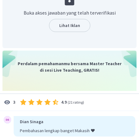
Buka akses jawaban yang telah terverifikasi
Lihat Iklan
c) Menentukan pH larutan berdasarkan mol sisa zat yang
direaksikan. Pada reaksi asam-basa diatas, mmol larutan
bersisa maka larutan yang terbentuk larutan
Perdalam pemahamanmu bersama Master Teacher
penyangga asam. Rumus untuk menentukan pH larutan
di sesi Live Teaching, GRATIS!
penyangga asam adalah :
4.9
3
(
21 rating
)
Dian Sinaga
Pembahasan lengkap banget Makasih ❤️
Maka, pH larutan yang terbentuk adalah 6-log 5.