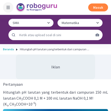
Masuk
Beranda
Hitunglah pH larutan yang terbentuk dari campuran ...
Iklan
Pertanyaan
Hitunglah pH larutan yang terbentuk dari campuran 150 mL
larutan CH
COOH 0,1 M + 100 mL larutan NaOH 0,1 M!
3
-5
(K
CH
COOH=10
)
a
3