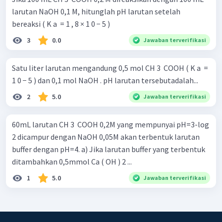
larutan NaOH 0,1 M, hitunglah pH larutan setelah
bereaksi ( K a ​ = 1 , 8 × 1 0 − 5 )
3
0.0
Jawaban terverifikasi
Satu liter larutan mengandung 0,5 mol CH 3 ​ COOH ( K a ​ =
1 0 − 5 ) dan 0,1 mol NaOH . pH larutan tersebutadalah...
2
5.0
Jawaban terverifikasi
60mL larutan CH 3 ​ COOH 0,2M yang mempunyai pH=3-log
2 dicampur dengan NaOH 0,05M akan terbentuk larutan
buffer dengan pH=4. a) Jika larutan buffer yang terbentuk
ditambahkan 0,5mmol Ca ( OH ) 2 ​...
1
5.0
Jawaban terverifikasi