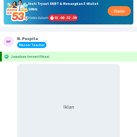
Ikuti Tryout SNBT & Menangkan E-Wallet
100rb
Klaim
Habis dalam
01
:
09
:
32
:
39
N. Puspita
Master Teacher
Jawaban terverifikasi
Iklan