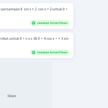
rsamaan 6 ​ sin x + 2 ​ cos x = 2 untuk 0 ∘
Jawaban terverifikasi
 0 ∘ ≤ x ≤ 36 0 ∘ 4 cos x ∘ + 3 sin
Jawaban terverifikasi
Iklan