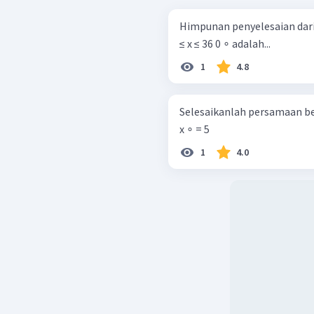
Himpunan penyelesaian dari pe
≤ x ≤ 36 0 ∘ adalah...
1
4.8
Selesaikanlah persamaan berikut untuk
x ∘ = 5
1
4.0