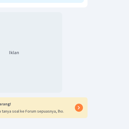
Iklan
arang!
 tanya soal ke Forum sepuasnya, lho.