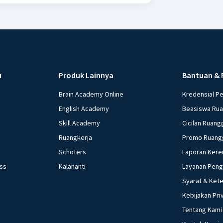
u
Produk Lainnya
Bantuan & 
Brain Academy Online
Kredensial P
English Academy
Beasiswa Ru
Skill Academy
Cicilan Ruang
Ruangkerja
Promo Ruang
Schoters
Laporan Kere
ess
Kalananti
Layanan Pen
Syarat & Ket
Kebijakan Pri
Tentang Kami