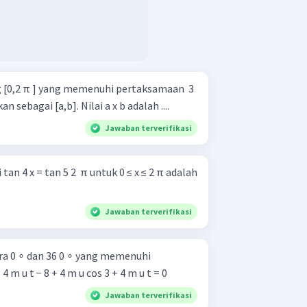
[0,2 π ] yang memenuhi pertaksamaan  3 ​
kan sebagai [a,b]. Nilai a x b adalah ....
Jawaban terverifikasi
n 4 x = tan 5 2 ​ π untuk 0 ≤ x ≤ 2 π adalah
Jawaban terverifikasi
a 0 ∘ dan 36 0 ∘ yang memenuhi
rikut. e. sin 3 + 4 m u t − 8 + 4 m u cos 3 + 4 m u t = 0
Jawaban terverifikasi