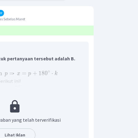
er
s Sebelas Maret
uk pertanyaan tersebut adalah B.
∘
n
⇒
=
+
18
0
⋅
p
x
p
k
rikut ini!
∘
tan
3
6
∘
∘
3
6
+
18
0
⋅
k
0
∘
∘
3
6
+
18
0
⋅
0
∘
3
6
(
memenuhi
)
aban yang telah terverifikasi
1
∘
∘
3
6
+
18
0
⋅
1
Lihat Iklan
∘