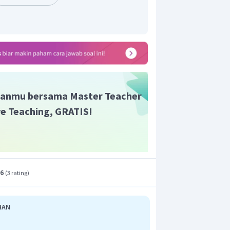
21
6
(
memenuhi
)
2
∘
∘
3
6
+
18
0
⋅
2
∘
39
6
(
tidak
memenuhi
)
}
.
n yang benar adalah B.
anmu bersama Master Teacher
ive Teaching, GRATIS!
.6
(
3 rating
)
HAN