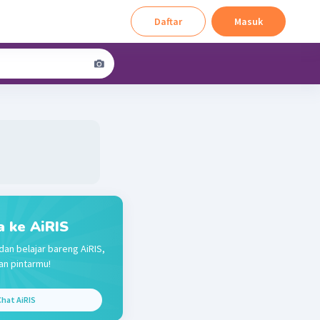
Daftar
Masuk
a ke AiRIS
dan belajar bareng AiRIS,
n pintarmu!
hat AiRIS