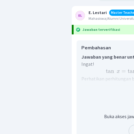
E. Lestari
Master Teach
Mahasiswa/Alumni Universita
Jawaban terverifikasi
Pembahasan
Jawaban yang benar unt
Ingat!
tan
=
ta
x
Perhatikan perhitungan be
tan
=
x
=
x
Untuk
=
k
=
x
=
x
Buka akses jaw
Untuk
=
k
=
x