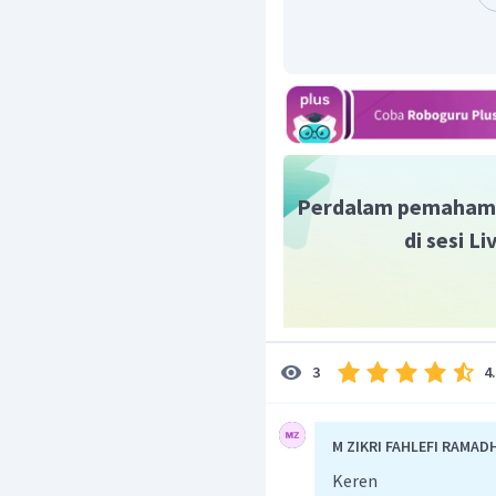
=
x
Untuk
=
k
=
x
=
x
∘
∘
HP
=
{
3
6
,
21
6
Jadi,
Oleh karena itu, jawaba
Perdalam pemaham
di sesi L
4
3
M ZIKRI FAHLEFI RAMAD
Keren