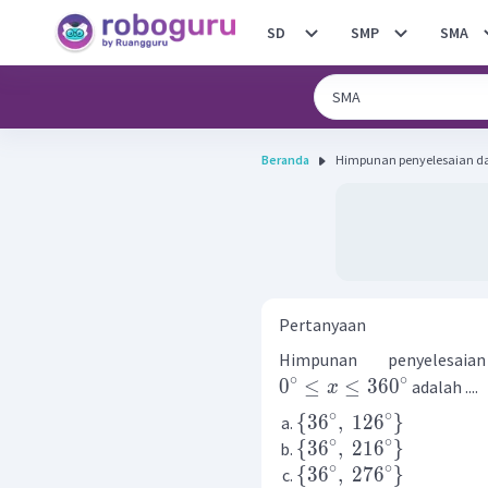
SD
SMP
SMA
Beranda
Himpunan penyelesaian dari 
Pertanyaan
Himpunan penyelesa
∘
∘
0
≤
≤
36
0
adalah ....
x
∘
∘
{
3
6
,
12
6
}
∘
∘
{
3
6
,
21
6
}
∘
∘
{
3
6
,
27
6
}