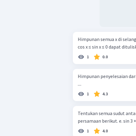
Himpunan semua x di selang 
cos x ≤ sin x ≤ 0 dapat ditulis
1
0.0
Himpunan penyelesaian dari ta
....
1
4.3
Tentukan semua sudut antar
persamaan be
1
4.0