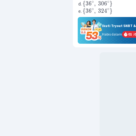
∘
∘
{
3
6
,
30
6
}
∘
∘
{
3
6
,
32
4
}
Ikuti Tryout SNBT 
Habis dalam
01
:
0