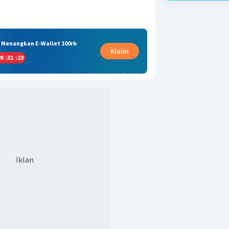
& Menangkan E-Wallet 100rb
Klaim
9
:
31
:
22
Iklan