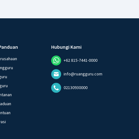
Panduan
Hubungi Kami
erusahaan
+62 815-7441-0000
angguru
info@ruangguru.com
guru
guru
02130930000
ntanan
gaduan
entuan
vasi