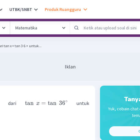
UTBK/SNBT
Produk Ruangguru
tan x = tan 3 6 ∘ untuk...
Iklan
Tany
∘
tan
=
tan
3
6
ian dari
untuk
x
Yuk, cobain chat 
tema
C