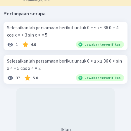
Pertanyaan serupa
Selesaikanlah persamaan berikut untuk 0 ∘ ≤ x ≤ 36 0 ∘ 4
cos x ∘ + 3 sin x ∘ = 5
1
4.0
Jawaban terverifikasi
Selesaikanlah persamaan berikut untuk 0 ∘ ≤ x ≤ 36 0 ∘ sin
x ∘ + 5 cos x ∘ = 2 ​
37
5.0
Jawaban terverifikasi
Iklan