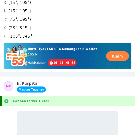
Ikuti Tryout SNBT & Menangkan E-Wallet
100rb
Klaim
Habis dalam
01
:
11
:
41
:
58
N. Puspita
Master Teacher
Jawaban terverifikasi