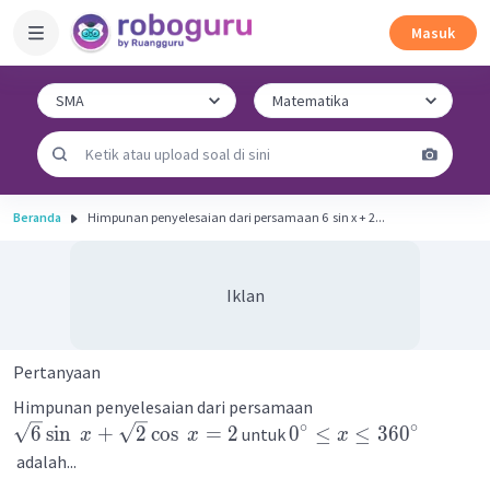
Masuk
Beranda
Himpunan penyelesaian dari persamaan 6 ​ sin x + 2...
Iklan
Pertanyaan
Himpunan penyelesaian dari persamaan
∘
∘
6
sin
+
2
cos
=
2
0
≤
≤
36
0
untuk
x
x
x
adalah...